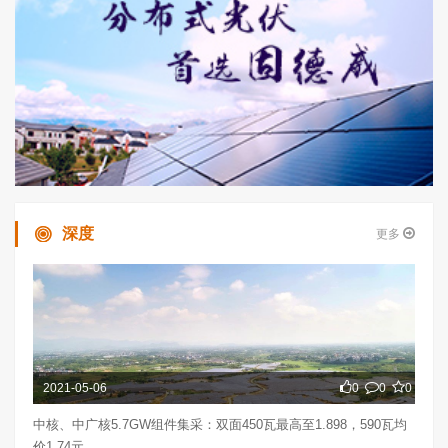
深度
更多
2021-05-06
0
0
0
中核、中广核5.7GW组件集采：双面450瓦最高至1.898，590瓦均
价1.74元...