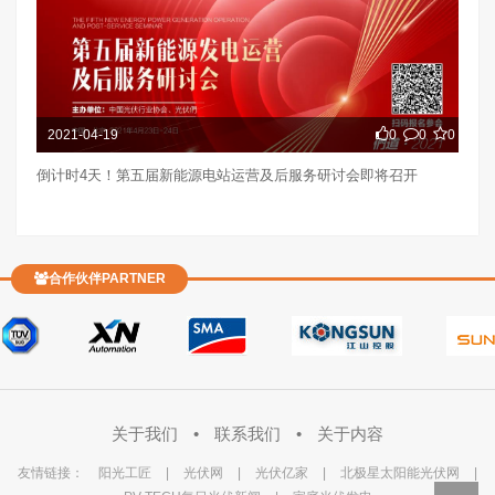
2021-04-19
0
0
0
倒计时4天！第五届新能源电站运营及后服务研讨会即将召开
合作伙伴PARTNER
关于我们
•
联系我们
•
关于内容
友情链接：
阳光工匠
|
光伏网
|
光伏亿家
|
北极星太阳能光伏网
|