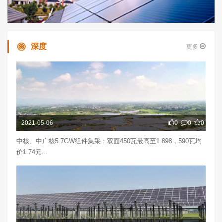
深度
更多
2021-05-06
0
0
0
中核、中广核5.7GW组件集采：双面450瓦最高至1.898，590瓦均
价1.74元...