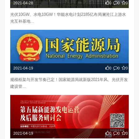
2021-04-28
0
0
0
光伏10GW、水电10GW！华能水电计划2185亿布局澜沧江上游水
光互补基地...
2021-04-19
0
0
0
规模框架与开发节奏已定！国家能源局就新版2021年风、光伏开发
建设管...
2021-04-19
0
0
0