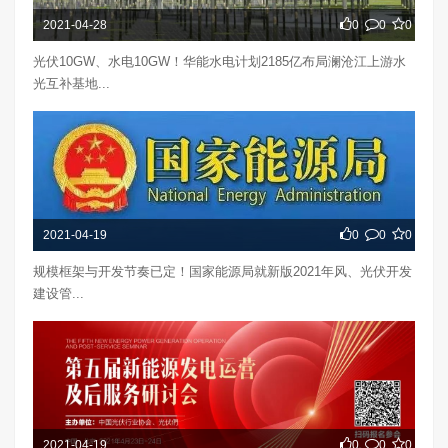
2021-04-28
0
0
0
光伏10GW、水电10GW！华能水电计划2185亿布局澜沧江上游水
光互补基地...
2021-04-19
0
0
0
规模框架与开发节奏已定！国家能源局就新版2021年风、光伏开发
建设管...
2021-04-19
0
0
0