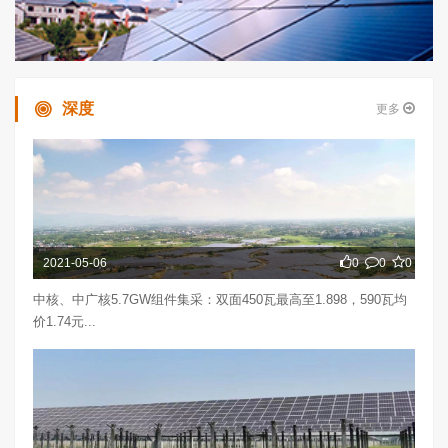
深度
更多
2021-05-06
0
0
0
中核、中广核5.7GW组件集采：双面450瓦最高至1.898，590瓦均
价1.74元...