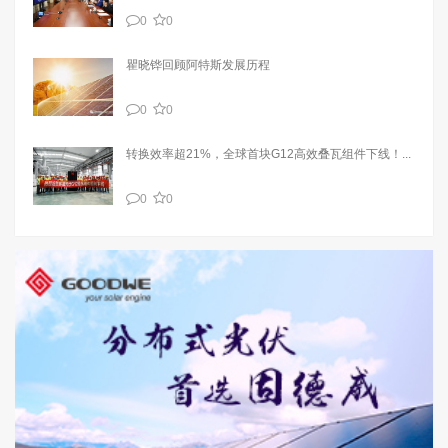
0
0
瞿晓铧回顾阿特斯发展历程
0
0
转换效率超21%，全球首块G12高效叠瓦组件下线！...
0
0