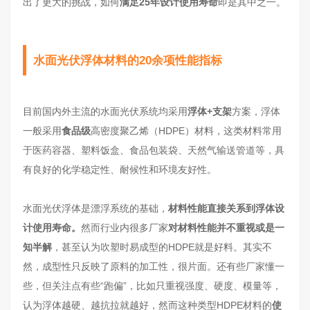
出了更大的挑战，如何
满足25年设计使用寿命
即是其中之一。
水
面光伏浮体材料的20余项性能指标
目前国内外主流的水面光伏系统均采用
浮体+支架
方案，浮体
一般采用
食品级
高密度聚乙烯（HDPE）材料，这类材料常用
于医药容器、塑料饭盒、食品包装袋、天然气输送管道等，具
有良好的化学稳定性、耐候性和环境友好性。
水面光伏浮体是漂浮系统的基础，
材料性能直接关系到浮体设
计使用寿命。
然而行业内很多厂家
对材料性能并不重视或是一
知半解
，甚至认为吹塑时易成型的HDPE就是好料。其实不
然，成型性只反映了原料的加工性，很片面。还有些厂家懂一
些，但关注点有些“跑偏”，比如只重视强度、硬度、模量等，
认为浮体越硬、越抗拉就越好，然而这种类型HDPE材料的
使