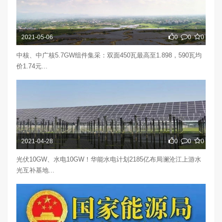
2021-05-06
0
0
0
中核、中广核5.7GW组件集采：双面450瓦最高至1.898，590瓦均
价1.74元...
2021-04-28
0
0
0
光伏10GW、水电10GW！华能水电计划2185亿布局澜沧江上游水
光互补基地...