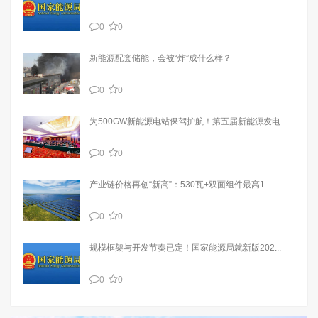
0
0
新能源配套储能，会被“炸”成什么样？
0
0
为500GW新能源电站保驾护航！第五届新能源发电...
0
0
产业链价格再创“新高”：530瓦+双面组件最高1...
0
0
规模框架与开发节奏已定！国家能源局就新版202...
0
0