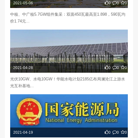
2021-05-06
0
0
0
中核、中广核5.7GW组件集采：双面450瓦最高至1.898，590瓦均
价1.74元...
2021-04-28
0
0
0
光伏10GW、水电10GW！华能水电计划2185亿布局澜沧江上游水
光互补基地...
2021-04-19
0
0
0