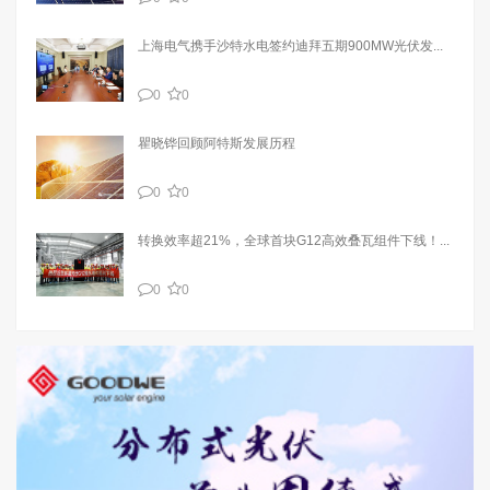
上海电气携手沙特水电签约迪拜五期900MW光伏发...
0
0
瞿晓铧回顾阿特斯发展历程
0
0
转换效率超21%，全球首块G12高效叠瓦组件下线！...
0
0