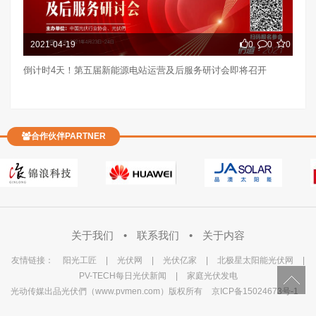
2021-04-19
0
0
0
倒计时4天！第五届新能源电站运营及后服务研讨会即将召开
合作伙伴PARTNER
关于我们
•
联系我们
•
关于内容
友情链接：
阳光工匠
|
光伏网
|
光伏亿家
|
北极星太阳能光伏网
|
PV-TECH每日光伏新闻
|
家庭光伏发电
光动传媒出品光伏們（www.pvmen.com）版权所有
京ICP备15024673号-1