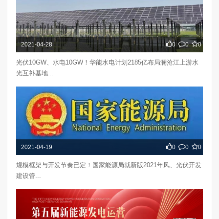
2021-04-28
0
0
0
光伏10GW、水电10GW！华能水电计划2185亿布局澜沧江上游水
光互补基地...
2021-04-19
0
0
0
规模框架与开发节奏已定！国家能源局就新版2021年风、光伏开发
建设管...