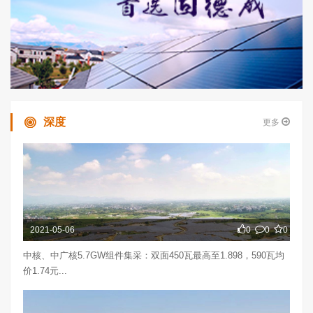
深度
更多
2021-05-06
0
0
0
中核、中广核5.7GW组件集采：双面450瓦最高至1.898，590瓦均
价1.74元...