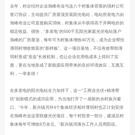
去年，村企结对企业旭峰布业与这八个村集体背靠的强村公司
签订协议，主动提供厂房屋顶安装阳光电站，电站所发电力由
旭峰布业公司直接购买消纳，村集体从中获得高于并网电价的
稳定收益。很快，“多发电”的500千瓦阳光家庭光伏电站落户
旭峰的厂房屋顶，每年可为村集体增收40万元，成为企业帮扶
薄弱村增收致富的“新样板”。这一项目落地，不仅有效帮助薄
弱村形成“造血”长效机制，也让企业在用电成本上得到了实
惠，更在当地形成了新能源应用带来的良好环境效应，互惠互
利，一举多得！
在多发电的阳光电站全力加持下，这一“工商业光伏+精准帮
扶”创新模式的成功应用，为当地打开了一扇新的乡村振兴窗
口。“今年，新兴镇另外4个集体经济相对薄弱村也正计划安排
在旭峰布业这里联建光伏项目，每个村投资一部分，建成后村
集体每年可增收8万余元。”新兴镇消薄办工作人员周阳说。