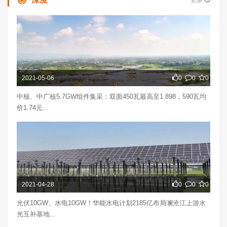
更多
2021-05-06
0
0
0
中核、中广核5.7GW组件集采：双面450瓦最高至1.898，590瓦均
价1.74元...
2021-04-28
0
0
0
光伏10GW、水电10GW！华能水电计划2185亿布局澜沧江上游水
光互补基地...