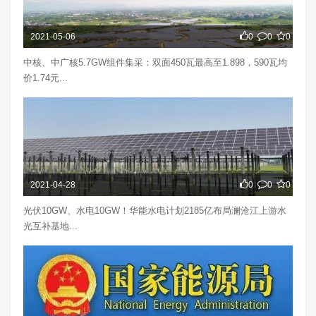
2021-05-06
0
0
0
中核、中广核5.7GW组件集采：双面450瓦最高至1.898，590瓦均
价1.74元...
2021-04-28
0
0
0
光伏10GW、水电10GW！华能水电计划2185亿布局澜沧江上游水
光互补基地...