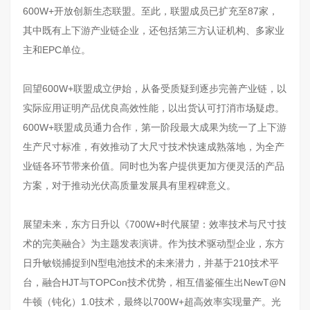
600W+开放创新生态联盟。至此，联盟成员已扩充至87家，
其中既有上下游产业链企业，还包括第三方认证机构、多家业
主和EPC单位。
回望600W+联盟成立伊始，从备受质疑到逐步完善产业链，以
实际应用证明产品优良高效性能，以出货认可打消市场疑虑。
600W+联盟成员通力合作，第一阶段最大成果为统一了上下游
生产尺寸标准，有效推动了大尺寸技术快速成熟落地，为全产
业链各环节带来价值。同时也为客户提供更加方便灵活的产品
方案，对于推动光伏高质量发展具有里程碑意义。
展望未来，东方日升以《700W+时代展望：效率技术与尺寸技
术的完美融合》为主题发表演讲。作为技术驱动型企业，东方
日升敏锐捕捉到N型电池技术的未来潜力，并基于210技术平
台，融合HJT与TOPCon技术优势，相互借鉴催生出NewT@N
牛顿（钝化）1.0技术，最终以700W+超高效率实现量产。光