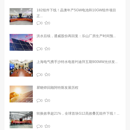
182组件下线！晶澳年产5GW电池和10GW组件项目
正...
0
0
洪水后续，通威股份再回复：乐山厂房生产时间预...
0
0
上海电气携手沙特水电签约迪拜五期900MW光伏发...
0
0
瞿晓铧回顾阿特斯发展历程
0
0
转换效率超21%，全球首块G12高效叠瓦组件下线！...
0
0