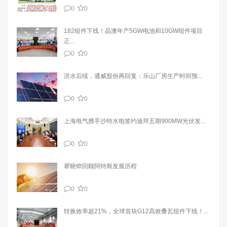
0
0
182组件下线！晶澳年产5GW电池和10GW组件项目
正...
0
0
洪水后续，通威股份再回复：乐山厂房生产时间预...
0
0
上海电气携手沙特水电签约迪拜五期900MW光伏发...
0
0
瞿晓铧回顾阿特斯发展历程
0
0
转换效率超21%，全球首块G12高效叠瓦组件下线！...