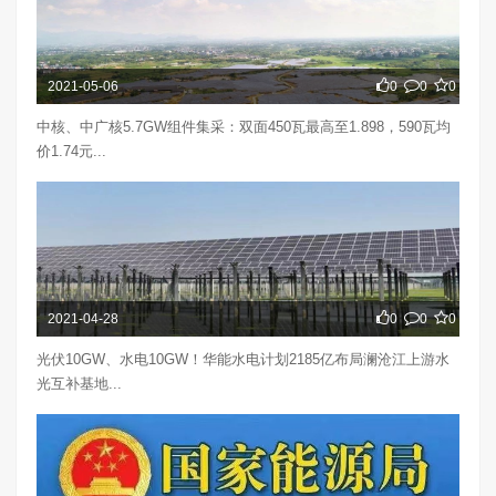
2021-05-06
0
0
0
中核、中广核5.7GW组件集采：双面450瓦最高至1.898，590瓦均
价1.74元...
2021-04-28
0
0
0
光伏10GW、水电10GW！华能水电计划2185亿布局澜沧江上游水
光互补基地...