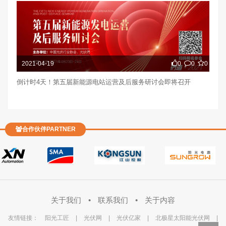
2021-04-19
0
0
0
倒计时4天！第五届新能源电站运营及后服务研讨会即将召开
合作伙伴PARTNER
关于我们
•
联系我们
•
关于内容
友情链接：
阳光工匠
|
光伏网
|
光伏亿家
|
北极星太阳能光伏网
|