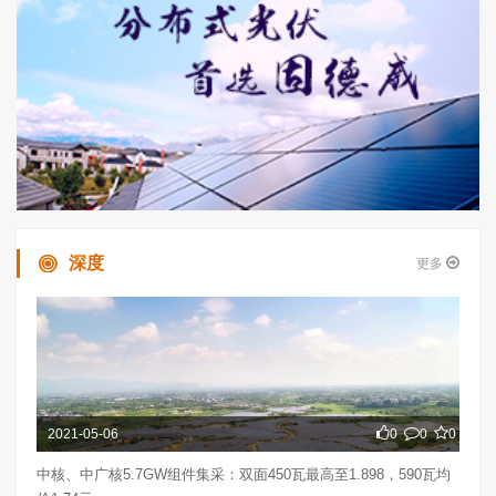
深度
更多
2021-05-06
0
0
0
中核、中广核5.7GW组件集采：双面450瓦最高至1.898，590瓦均