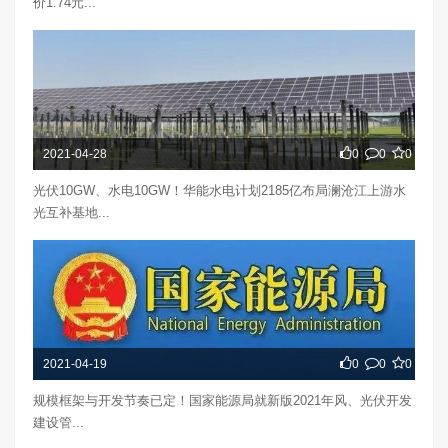
价1.74元...
2021-04-28
0
0
0
光伏10GW、水电10GW！华能水电计划2185亿布局澜沧江上游水
光互补基地...
2021-04-19
0
0
0
规模框架与开发节奏已定！国家能源局就新版2021年风、光伏开发
建设管...