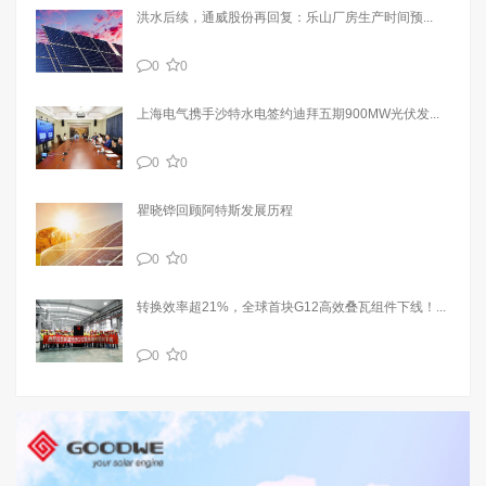
洪水后续，通威股份再回复：乐山厂房生产时间预...
0
0
上海电气携手沙特水电签约迪拜五期900MW光伏发...
0
0
瞿晓铧回顾阿特斯发展历程
0
0
转换效率超21%，全球首块G12高效叠瓦组件下线！...
0
0