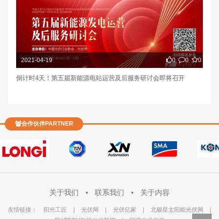
2021-04-19
0
0
0
倒计时4天！第五届新能源电站运营及后服务研讨会即将召开
合作伙伴PARTNER
关于我们
•
联系我们
•
关于内容
友情链接：
阳光工匠
|
光伏网
|
光伏亿家
|
北极星太阳能光伏网
|