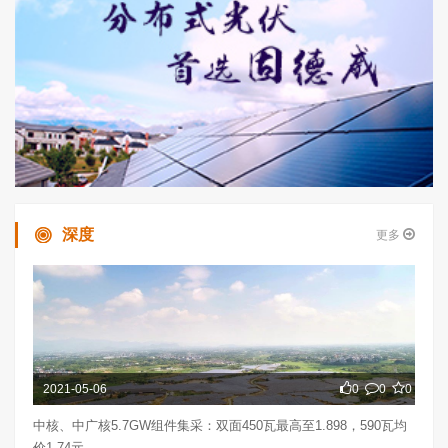
深度
更多
2021-05-06
0
0
0
中核、中广核5.7GW组件集采：双面450瓦最高至1.898，590瓦均
价1.74元...