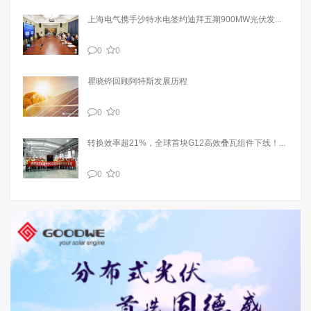
上海电气携手沙特水电签约迪拜五期900MW光伏发...
0
0
瞿晓铧回顾阿特斯发展历程
0
0
转换效率超21%，全球首块G12高效叠瓦组件下线！...
0
0