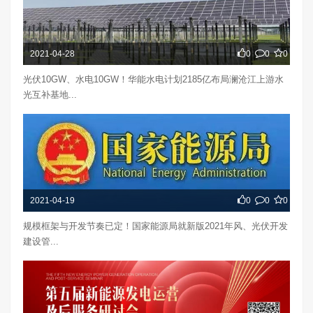
2021-04-28
0
0
0
光伏10GW、水电10GW！华能水电计划2185亿布局澜沧江上游水
光互补基地...
2021-04-19
0
0
0
规模框架与开发节奏已定！国家能源局就新版2021年风、光伏开发
建设管...