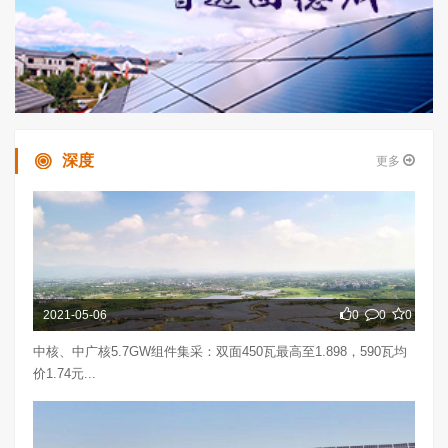
深度
更多
2021-05-06
0
0
0
中核、中广核5.7GW组件集采：双面450瓦最高至1.898，590瓦均
价1.74元...