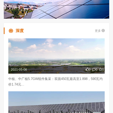
深度
更多
2021-05-06
0
0
0
中核、中广核5.7GW组件集采：双面450瓦最高至1.898，590瓦均
价1.74元...