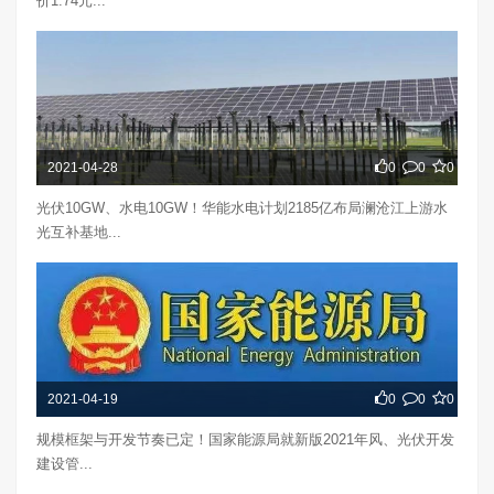
价1.74元...
2021-04-28
0
0
0
光伏10GW、水电10GW！华能水电计划2185亿布局澜沧江上游水
光互补基地...
2021-04-19
0
0
0
规模框架与开发节奏已定！国家能源局就新版2021年风、光伏开发
建设管...