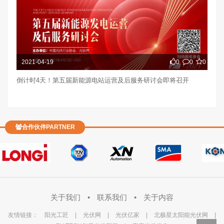
2021-04-19
0
0
0
倒计时4天！第五届新能源电站运营及后服务研讨会即将召开
合作伙伴PARTNER
关于我们
•
联系我们
•
关于内容
友情链接：
阳光工匠
|
光伏网
|
光伏亿家
|
北极星太阳能光伏网
|