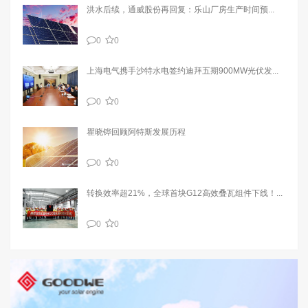
洪水后续，通威股份再回复：乐山厂房生产时间预...
0
0
上海电气携手沙特水电签约迪拜五期900MW光伏发...
0
0
瞿晓铧回顾阿特斯发展历程
0
0
转换效率超21%，全球首块G12高效叠瓦组件下线！...
0
0