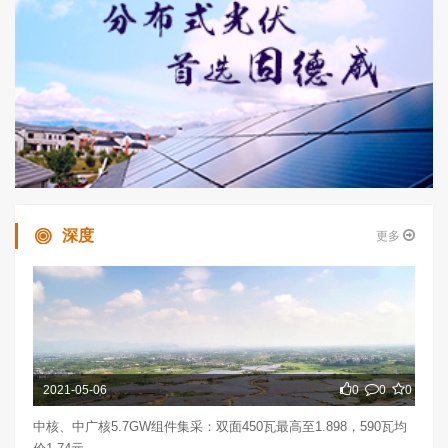
深度
更多
2021-05-06
0
0
0
中核、中广核5.7GW组件集采：双面450瓦最高至1.898，590瓦均