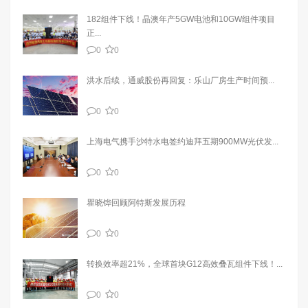
182组件下线！晶澳年产5GW电池和10GW组件项目
正...
0
0
洪水后续，通威股份再回复：乐山厂房生产时间预...
0
0
上海电气携手沙特水电签约迪拜五期900MW光伏发...
0
0
瞿晓铧回顾阿特斯发展历程
0
0
转换效率超21%，全球首块G12高效叠瓦组件下线！...
0
0