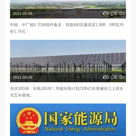
2021-05-06
0
0
0
中核、中广核5.7GW组件集采：双面450瓦最高至1.898，590瓦均
价1.74元...
2021-04-28
0
0
0
光伏10GW、水电10GW！华能水电计划2185亿布局澜沧江上游水
光互补基地...