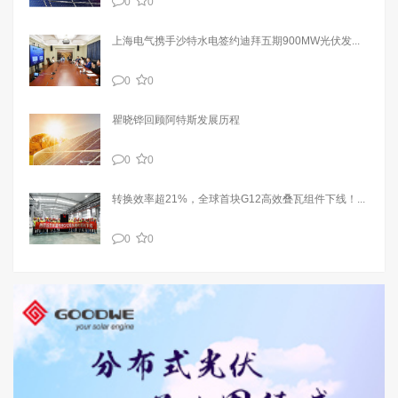
0
0
上海电气携手沙特水电签约迪拜五期900MW光伏发...
0
0
瞿晓铧回顾阿特斯发展历程
0
0
转换效率超21%，全球首块G12高效叠瓦组件下线！...
0
0