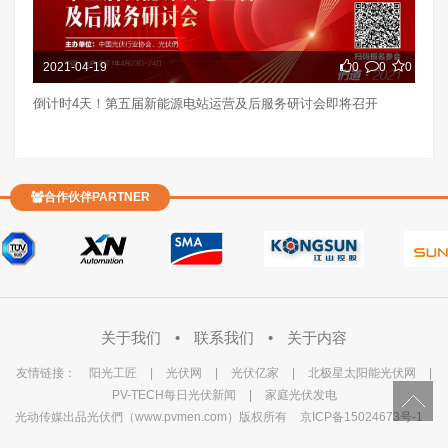
2021-04-19
0
0
0
倒计时4天！第五届新能源电站运营及后服务研讨会即将召开
合作伙伴PARTNER
关于我们
•
联系我们
•
关于内容
友情链接：
阳光工匠
|
光伏网
|
光伏亿家
|
北极星太阳能光伏网
|
PV-TECH每日光伏新闻
|
家庭光伏发电
光动传媒出品光伏們（www.pvmen.com）版权所有
京ICP备15024673号-1