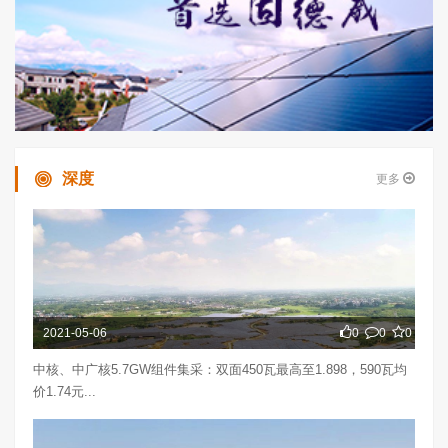
深度
更多
2021-05-06
0
0
0
中核、中广核5.7GW组件集采：双面450瓦最高至1.898，590瓦均
价1.74元...