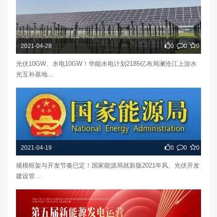
2021-04-28
0
0
0
光伏10GW、水电10GW！华能水电计划2185亿布局澜沧江上游水
光互补基地...
2021-04-19
0
0
0
规模框架与开发节奏已定！国家能源局就新版2021年风、光伏开发
建设管...