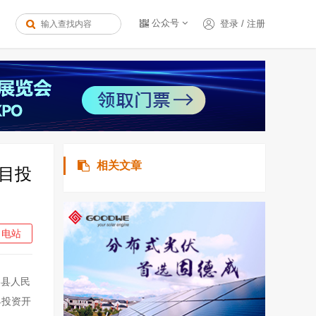
公众号
登录
/
注册
相关文章
项目投
电站
察县人民
县投资开