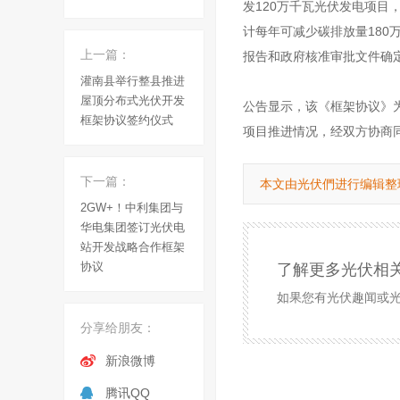
发120万千瓦光伏发电项目
计每年可减少碳排放量180
上一篇：
报告和政府核准审批文件确
灌南县举行整县推进
屋顶分布式光伏开发
公告显示，该《框架协议》为
框架协议签约仪式
项目推进情况，经双方协商
下一篇：
本文由光伏們进行编辑整
2GW+！中利集团与
华电集团签订光伏电
站开发战略合作框架
协议
了解更多光伏相
如果您有光伏趣闻或光伏
分享给朋友：
新浪微博
腾讯QQ