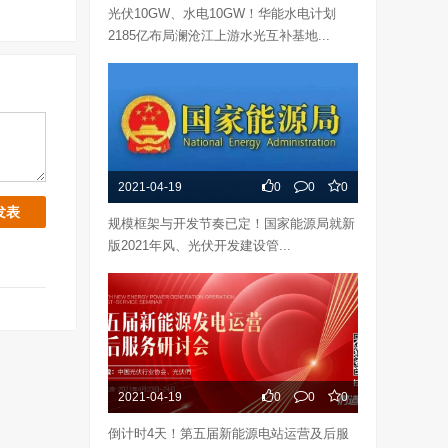
光伏10GW、水电10GW！华能水电计划
2185亿布局澜沧江上游水光互补基地...
2021-04-19
0
0
0
规模框架与开发节奏已定！国家能源局就新
版2021年风、光伏开发建设管...
2021-04-19
0
0
0
倒计时4天！第五届新能源电站运营及后服