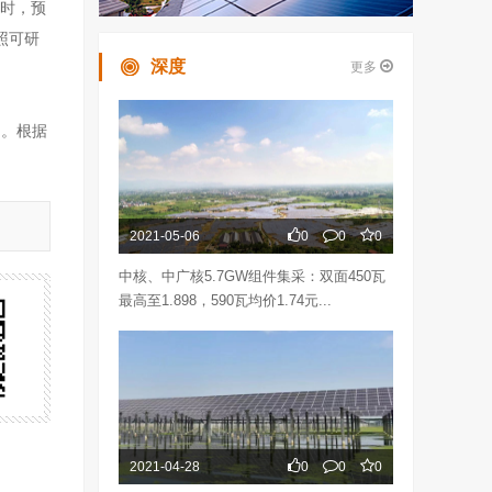
瓦时，预
照可研
深度
更多
日。根据
2021-05-06
0
0
0
中核、中广核5.7GW组件集采：双面450瓦
最高至1.898，590瓦均价1.74元...
2021-04-28
0
0
0