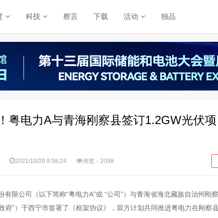
度
科技
察言
下载
活动
独品
！粤电力A与青海刚察县签订1.2GW光伏
2021/10/20 9:58:24
浏览：2098
股份有限公司（以下简称“粤电力A”或 “公司”）与青海省海北藏族自治州刚
民政府”）于西宁市签署了《框架协议》，双方计划共同推进粤电力在刚察