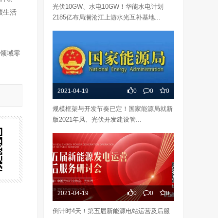
光伏10GW、水电10GW！华能水电计划
碳生活
2185亿布局澜沧江上游水光互补基地...
力领域零
2021-04-19
0
0
0
规模框架与开发节奏已定！国家能源局就新
版2021年风、光伏开发建设管...
2021-04-19
0
0
0
倒计时4天！第五届新能源电站运营及后服