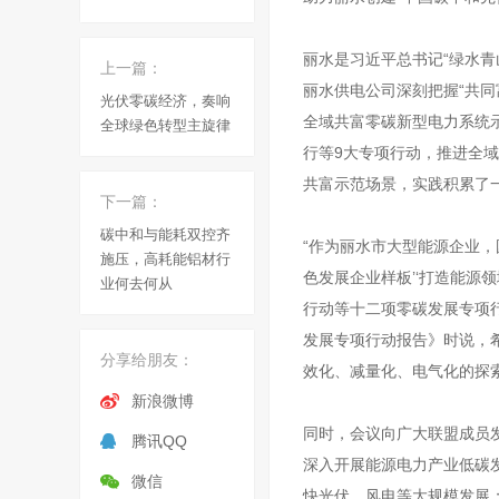
丽水是习近平总书记“绿水
上一篇：
丽水供电公司深刻把握“共同
光伏零碳经济，奏响
全域共富零碳新型电力系统
全球绿色转型主旋律
行等9大专项行动，推进全
共富示范场景，实践积累了
下一篇：
碳中和与能耗双控齐
“作为丽水市大型能源企业，
施压，高耗能铝材行
色发展企业样板’‘打造能源
业何去何从
行动等十二项零碳发展专项
发展专项行动报告》时说，
分享给朋友：
效化、减量化、电气化的探索
新浪微博
同时，会议向广大联盟成员
腾讯QQ
深入开展能源电力产业低碳
微信
快光伏、风电等大规模发展