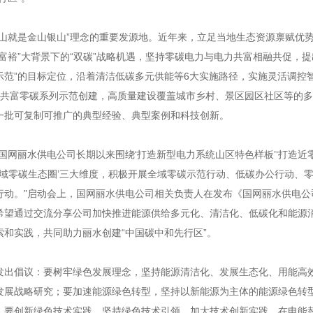
青山就是金山银山”理念的重要发源地。近年来，立足当地生态资源禀赋优
富裕”大背景下的“双碳”战略机遇，坚持零碳电力与电力共富相融共促，提
示范”的目标定位，沿着清洁低碳多元供能等6大实施路径，实施灵活调控
域共富零碳系列示范创建，高质量建设覆盖城市乡村、景区园区社区等的
一批可复制可推广的典型经验、典型案例和科技创新。
国网丽水供电公司长期以来围绕‘打造新型电力系统山区特色样板’‘打造近
领域零碳生态圈’三大维度，积极开展全域零碳示范行动、低碳办公行动、
行动。”启动会上，国网丽水供电公司相关负责人在发布《国网丽水供电公
希望通过交流分享公司加快推进能源供给多元化、清洁化、低碳化和能源
和实践，共同助力丽水创建“中国碳中和先行区”。
发出倡议：要树牢绿色发展理念，坚持能源清洁化、发展生态化、用能高
发展战略研究；要加速能源绿色转型，坚持以新能源为主体的能源绿色转
；要创新绿色技术实践，坚持绿色技术引领，加大技术创新实践，在电能