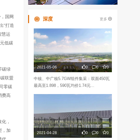
势，国网
深度
更多
出“打造
智慧运
多元低碳
2021-05-06
0
0
0
零碳绿
零碳联盟
中核、中广核5.7GW组件集采：双面450瓦
最高至1.898，590瓦均价1.74元...
司零碳
消费高
效化，
型，加
2021-04-28
0
0
0
替代、