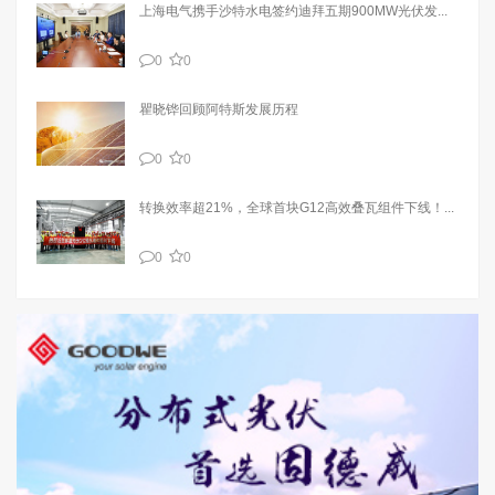
上海电气携手沙特水电签约迪拜五期900MW光伏发...
0
0
瞿晓铧回顾阿特斯发展历程
0
0
转换效率超21%，全球首块G12高效叠瓦组件下线！...
0
0