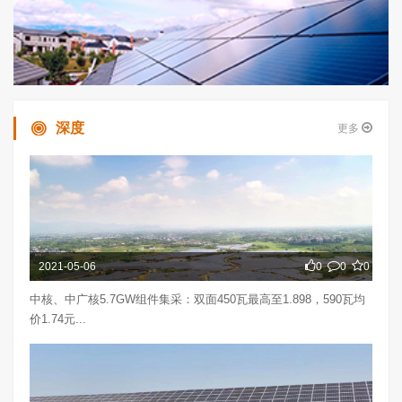
深度
更多
2021-05-06
0
0
0
中核、中广核5.7GW组件集采：双面450瓦最高至1.898，590瓦均
价1.74元...