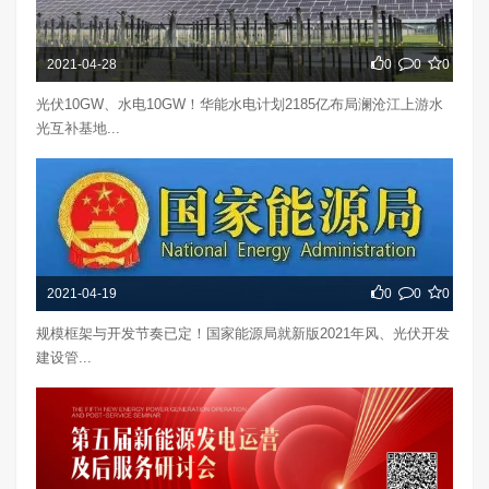
2021-04-28
0
0
0
光伏10GW、水电10GW！华能水电计划2185亿布局澜沧江上游水
光互补基地...
2021-04-19
0
0
0
规模框架与开发节奏已定！国家能源局就新版2021年风、光伏开发
建设管...