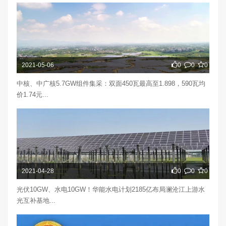
2021-05-06
0
0
0
中核、中广核5.7GW组件集采：双面450瓦最高至1.898，590瓦均
价1.74元...
2021-04-28
0
0
0
光伏10GW、水电10GW！华能水电计划2185亿布局澜沧江上游水
光互补基地...