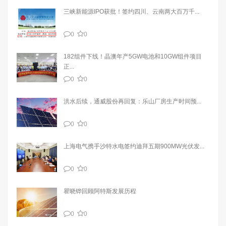
三峡新能源IPO获批！签约四川、云南两大百万千...
0
0
182组件下线！晶澳年产5GW电池和10GW组件项目
正...
0
0
洪水后续，通威股份再回复：乐山厂房生产时间预...
0
0
上海电气携手沙特水电签约迪拜五期900MW光伏发...
0
0
瞿晓铧回顾阿特斯发展历程
0
0