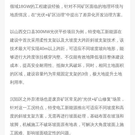
领域18GW的工程建设经验，针对不同矿区面临的地理环境与
地质情况，在“光伏+矿区治理”中提出了差异化开发治理方案。
以山西交口县300MW光伏平价项目为例，特变电工新能源在
建设中首次采用柔性支架以及大坡度大跨距斜坡支架技术，该
技术最大可实现40m以上跨距，可适应不同坡度坡向地形，能
够进行大跨度张拉横穿沟壑。不仅能有效地降低项目整体建设
成本，提高安全耐用性、抵御大风破坏，同时，相同土地面积
的区域，建设容量约为常规固定支架的3倍，极大地提升土地
利用率。
沉陷区之外弃渣场也是废弃矿区常见的“光伏+矿山修复”场景，
针对这一工况特点，特变电工新能源推出可适应不同坡度和高
度的斜坡支架方案，无需再进行坡面处理，基础布置在坡顶和
坡脚，机械施工不破坏坡面原有地表，可解决大角度坡面上施
工困难、影响坡面稳定性的问题。