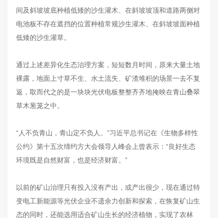
间及斜坡坡底种植低矮的沙生灌木、在斜坡坡顶和道路两侧对
电池板不存在遮挡的位置种植常规沙生灌木、在斜坡坡面种植
低矮的沙生灌草。
通过上述差异化生态治理方案，短短数月时间，原来大量土地
裸露，地面上寸草不生、水土流失、矿渣堆积的场景一去不复
返，取而代之的是一块块光伏电板整整齐齐地掩映在青山叠翠
草木葱茏之中。
“人不负青山，青山定不负人。”习近平总书记在《生物多样性
公约》第十五次缔约方大会领导人峰会上曾表示：“良好生态
环境既是自然财富，也是经济财富。”
以前的矿山治理只有投入没有产出，或产出很少，现在通过特
变电工新能源等光伏企业不遗余力创新和探索，在恢复矿山生
态的同时，还能选用适合矿山生长的经济植物，实现了农林