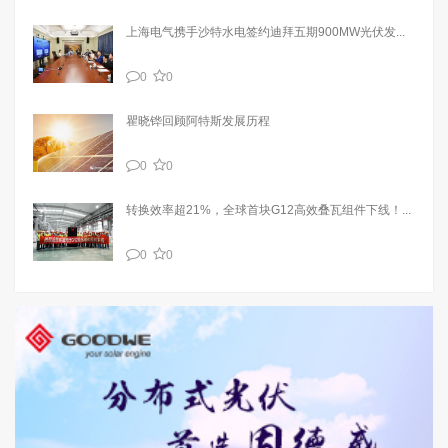
上海电气携手沙特水电签约迪拜五期900MW光伏发...
0
0
瞿晓铧回顾阿特斯发展历程
0
0
转换效率超21%，全球首块G12高效叠瓦组件下线！...
0
0