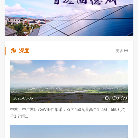
深度
更多
2021-05-06
0
0
0
中核、中广核5.7GW组件集采：双面450瓦最高至1.898，590瓦均
价1.74元...