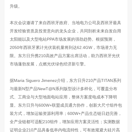
升级。
本次会议邀请了来自西班牙政府、当地电力公司及西班牙最具
开发经验资质及投资意向的龙头企业，共同剖析未来自发自用
太阳能以及大型电站PPA市场发展的强劲趋势。根据预测，
2050年西班牙累计光伏装机量将到达62.4GW，市场潜力无
限。东方日升携210高效产品方案出席活动，助力西班牙光伏
市场蓬勃发展，点燃光伏绿色经济新引擎。
据Maria Siguero Jimenez介绍，东方日升210产品TITAN系列
与最新N型产品NewT@N系列版型设计多样化，可覆盖分布
式、工商业与大型地面电站应用，整体方案度电成本下降明
显。东方日升与600W+联盟成员通力协作，创新大尺寸组件包
装方式，增加运输资源利用率；600W+产品生态链日趋完善，
全产业链都可适配210组件，增加应用方案灵活性；实测数据
证明企业210产品具备低串内电流特性，可有效规避大硅片高