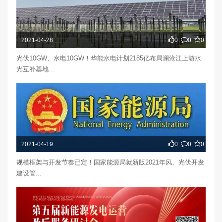
2021-04-28
0
0
0
光伏10GW、水电10GW！华能水电计划2185亿布局澜沧江上游水
光互补基地...
2021-04-19
0
0
0
规模框架与开发节奏已定！国家能源局就新版2021年风、光伏开发
建设管...