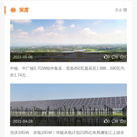
深度
更多
2021-05-06
0
0
0
中核、中广核5.7GW组件集采：双面450瓦最高至1.898，590瓦均
价1.74元...
2021-04-28
0
0
0
光伏10GW、水电10GW！华能水电计划2185亿布局澜沧江上游水