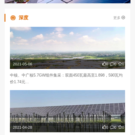
深度
更多
2021-05-06
0
0
0
中核、中广核5.7GW组件集采：双面450瓦最高至1.898，590瓦均
价1.74元...
2021-04-28
0
0
0