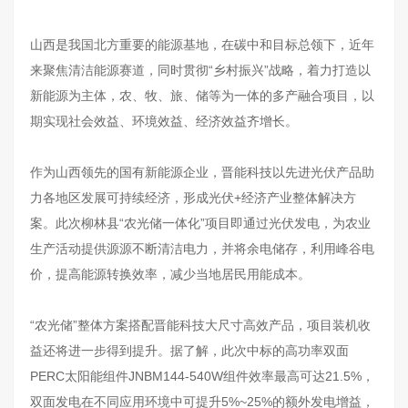
山西是我国北方重要的能源基地，在碳中和目标总领下，近年
来聚焦清洁能源赛道，同时贯彻“乡村振兴”战略，着力打造以
新能源为主体，农、牧、旅、储等为一体的多产融合项目，以
期实现社会效益、环境效益、经济效益齐增长。
作为山西领先的国有新能源企业，晋能科技以先进光伏产品助
力各地区发展可持续经济，形成光伏+经济产业整体解决方
案。此次柳林县“农光储一体化”项目即通过光伏发电，为农业
生产活动提供源源不断清洁电力，并将余电储存，利用峰谷电
价，提高能源转换效率，减少当地居民用能成本。
“农光储”整体方案搭配晋能科技大尺寸高效产品，项目装机收
益还将进一步得到提升。据了解，此次中标的高功率双面
PERC太阳能组件JNBM144-540W组件效率最高可达21.5%，
双面发电在不同应用环境中可提升5%~25%的额外发电增益，