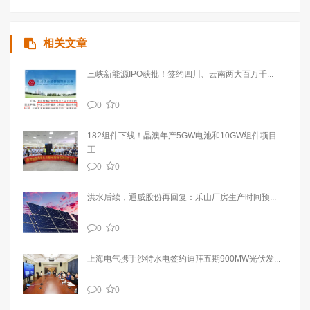
相关文章
三峡新能源IPO获批！签约四川、云南两大百万千...
0
0
182组件下线！晶澳年产5GW电池和10GW组件项目
正...
0
0
洪水后续，通威股份再回复：乐山厂房生产时间预...
0
0
上海电气携手沙特水电签约迪拜五期900MW光伏发...
0
0