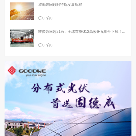
瞿晓铧回顾阿特斯发展历程
0
0
转换效率超21%，全球首块G12高效叠瓦组件下线！...
0
0