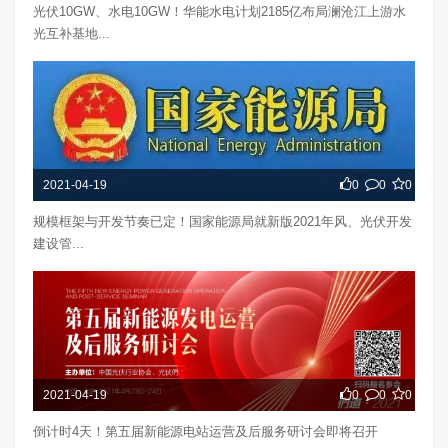
光伏10GW、水电10GW！华能水电计划2185亿布局澜沧江上游水
光互补基地...
2021-04-19
0
0
0
规模框架与开发节奏已定！国家能源局就新版2021年风、光伏开发
建设管...
2021-04-19
0
0
0
倒计时4天！第五届新能源电站运营及后服务研讨会即将召开