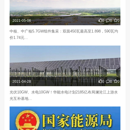
2021-05-06
0
0
0
中核、中广核5.7GW组件集采：双面450瓦最高至1.898，590瓦均
价1.74元...
2021-04-28
0
0
0
光伏10GW、水电10GW！华能水电计划2185亿布局澜沧江上游水
光互补基地...