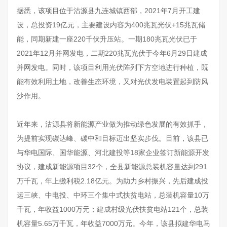
据悉，该项目位于沽源县九连城镇西部，2021年7月开工建
设，总投资19亿元，主要建设内容为400兆瓦光伏+15兆瓦储
能，同期新建一座220千伏升压站。一期180兆瓦光伏已于
2021年12月并网发电，二期220兆瓦光伏于今年6月29日建成
并网发电。同时，该项目利用光伏阵列下方空地进行种植，既
能有效利用土地，改善生态环境，又对光伏发电装置起到防风
沙作用。
近年来，沽源县将新能源产业做为推动绿色发展的有效抓手，
为提前实现碳达峰、碳中和目标迈出坚实步伐。目前，该县已
与华电国际、国华能源、河北建投等18家企业签订新能源开发
协议，建成新能源项目32个，全县新能源总装机容量达到291
万千瓦，年上缴利税2.18亿元。为助力乡村振兴，先后建成投
运三峡、中电投、中环三个集中式扶贫电站，总装机容量10万
千瓦，年收益1000万元；建成村级光伏扶贫电站121个，总装
机容量5.65万千瓦，年收益7000万元。今年，该县拟建华电马