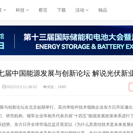
度
科技
察言
下载
活动
独品
七届中国能源发展与创新论坛 解说光伏新
2022/7/13 11:38:02
浏览：1689
发展与创新论坛在北京如期举行
。
高功率组件技术
领跑
企业
东方日升应邀出
门、研究机构、领军企业等相关代表
共就
“十四五”能源发展政策体系
进行
新趋势
。
东方日升全球市场总监庄英宏
以《
为什么异质结技术是未来发展