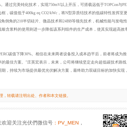
53%。通过完美钝化技术，实现750mV以上开压，可搭载远低于TOPCon与P
，碳值低于400kg eq CO2/kWc，将N型异质结技术的低碳特性发挥至
、四角倒角的210半切硅片、微晶技术和24BB等领先技术，机械性能与发电
低银含浆料的使用则进一步降低
该
系列
组件的生
产成本，使其实现超高效
ERC
碳
值
下降
3
0%
。相信在未来两者设备投入成本趋平后，前者将成为推
率的最佳方案。
”
庄英宏
表示，未来，公司将继续
坚定走向超低碳技术路线
周期，持续为市场提供最优光伏解决方案，最终助力双碳目标的加快实现
理，转载请注明出处、作者和本文链接。
关欢迎关注光伏們微信号
：PV_MEN
，