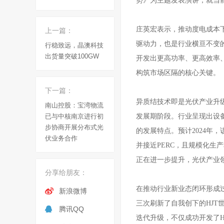
势
》为主题发表演讲，就当
庄英宏表示，
推动
度电成本
上一篇：
驱动力，也是行业横亘不变
行稳致远，晶澳科技
出货量突破100GW
开发出更高
功率、
更高
效率
构筑市场区隔的核心关键。
下一篇：
异质结技术即是光伏产业升
南山控股：宝湾物流
已与中核南京进行初
发展期阶段。行业呈现出设
步协商开展分布式光
的发展特点。预计
2
024
年，
伏业务合作
并接近
PERC，且规
模化生产
正在进一步提升，光伏产业
分享给朋友：
在推动行业新业态闭环形成
新浪微博
三次刷新了自我创下的
H
JT
腾讯QQ
迭代升级，不仅成功开发了
H