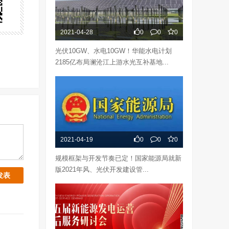
2021-04-28
0
0
0
光伏10GW、水电10GW！华能水电计划
2185亿布局澜沧江上游水光互补基地...
2021-04-19
0
0
0
规模框架与开发节奏已定！国家能源局就新
版2021年风、光伏开发建设管...