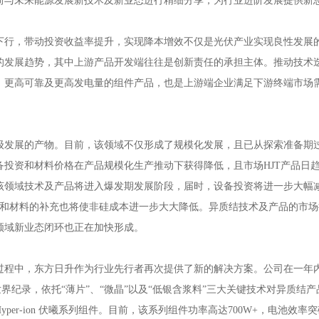
前与未来
能源发展新技术
及
新业态
进行精细分享，为行业进阶发展提供新
下行，带动投资收益率提升，实现降本增效不仅是光伏产业实现良性发展
的发展趋势，其中上游产品开发端往往是创新责任的承担主体。推动技术
、
更
高可靠及
更
高发电量的组件产品
，也是上游端企业满足下游终端市场
级发展的产物。目前，该领域不仅形成了规模化发展，且已从探索准备期
备投资和材料价格在产品规模化生产推动下获得降低，且市
场
HJT产品
日
该领域技术及产品将进入爆发期发展阶段，届时，设备投资将进一步大幅
和材料的补充
也将使
非硅成本
进一步大
大降低
。异质结技术及产品的
市场
领域新业态闭环也正在加快形成。
过程中，东方日升作为行业先行者再次提供了新的解决方案。公司在一年
世界纪录
，依托
“薄片”、“微晶”以及“低银含浆料”三大关键技术对异质结
yper-ion 伏曦
系列组件。目前，该
系列组件功率高达
700W+，电池效率