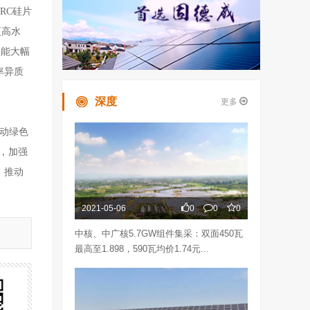
ERC硅片
更高水
性能大幅
率异质
深度
更多
动绿色
，加强
，推动
2021-05-06
0
0
0
中核、中广核5.7GW组件集采：双面450瓦
最高至1.898，590瓦均价1.74元...