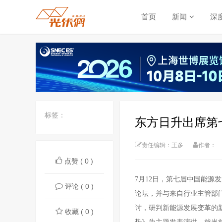
首页
新闻
深
标签：
东方日升出席第
责任编辑：王多
作者：
点赞 ( 0 )
7
月
12日，第七届中国能源
评论 ( 0 )
论坛，并与来自行
业主管部
讨，研
判
新
能源发展变革
的
收藏 ( 0 )