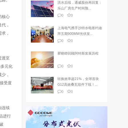
思路。
洪水后续，通威股份再回复：
乐山厂房生产时间预...
0
0
的核心
迭代，
上海电气携手沙特水电签约迪
需求，
拜五期900MW光伏发...
0
0
瞿晓铧回顾阿特斯发展历程
过渡至
趋多元化
0
0
减少，
转换效率超21%，全球首块
接受度
G12高效叠瓦组件下线！...
0
0
内连续
产品进行
突破