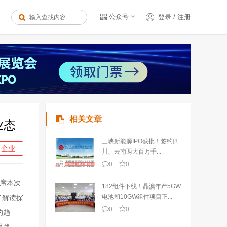
公众号
登录
/
注册
相关文章
业态
三峡新能源IPO获批！签约四
企业
川、云南两大百万千...
0
0
席本次
182组件下线！晶澳年产5GW
电池和10GW组件项目正...
了解读探
0
0
的趋