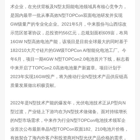
术企业，在光伏背板及N型太阳能电池领域具有核心竞争力，
是国内最早一批从事高效N型TOPCon双面电池研发并实现
GW级量产的专业化企业。2021年5月，中来股份与山西综改
示范区签署协议，总投资约56亿元，总规划面积609亩，布局
16GW N型高效电池产能，该项目是目前全球最大的同时基于
182/210大尺寸硅片的GW级TOPCon AI智能化电池工厂。今
年6月，项目一期4GW N型TOPCon2.0电池首片下线，标志着
中来开启了TOPCon2.0高效电池量产新篇章。项目计划于
2023年实现16GW投产，将为推动行业N型技术产品供应链高
质量发展做出积极贡献。
2022年是N型技术产能的爆发年，光伏电池技术正从P型向N
型过渡，产业链上下游均在为N型技术做储备。面对持续增长
的N型市场需求，中来作为行业N型TOPCon电池技术领军企
业首次公布最新单晶N型TOPCon双面182、210电池片价格，
有效契合了海内外客户和投资商对N型光伏产品价格的需求，