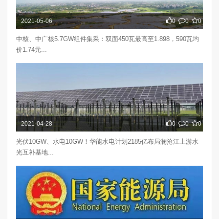
2021-05-06
0
0
0
中核、中广核5.7GW组件集采：双面450瓦最高至1.898，590瓦均
价1.74元...
2021-04-28
0
0
0
光伏10GW、水电10GW！华能水电计划2185亿布局澜沧江上游水
光互补基地...