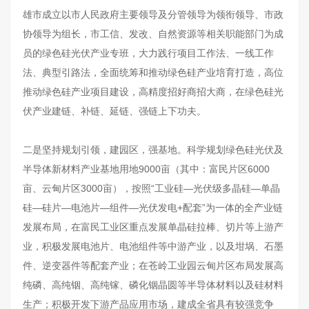
雄市成立以市人民政府主要领导及分管领导为领衔领导、市政
协领导为组长，市工信、发改、自然资源等相关职能部门为成
员的绿色硅光伏产业专班，大力践行项目工作法、一线工作
法、典型引路法，全面统筹和推动绿色硅产业培育打造，高位
推动绿色硅产业项目建设，高精度招好商招大商，在绿色硅光
伏产业建链、补链、延链、强链上下功夫。
二是坚持规划引领，建园区，强基地。科学规划绿色硅光伏及
半导体新材料产业基地用地9000亩（其中：富民片区6000
亩、云甸片区3000亩），按照“工业硅—光伏级多晶硅—单晶
硅—硅片—电池片—组件—光伏发电+配套”为一体的全产业链
发展布局，在富民工业区重点发展单晶硅拉棒、切片等上游产
业，积极发展电池片、电池组件等中游产业，以及坩埚、石墨
件、逆变器件等配套产业；在苍岭工业园云甸片区布局发展高
纯磷、高纯铟、高纯镓、磷化铟晶圆等半导体材料以及硅材料
生产；积极开发下游产品应用市场，建成全省具有较强竞争