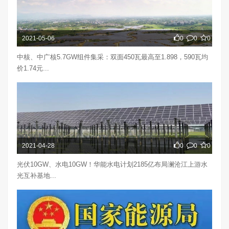
2021-05-06
0
0
0
中核、中广核5.7GW组件集采：双面450瓦最高至1.898，590瓦均
价1.74元...
2021-04-28
0
0
0
光伏10GW、水电10GW！华能水电计划2185亿布局澜沧江上游水
光互补基地...