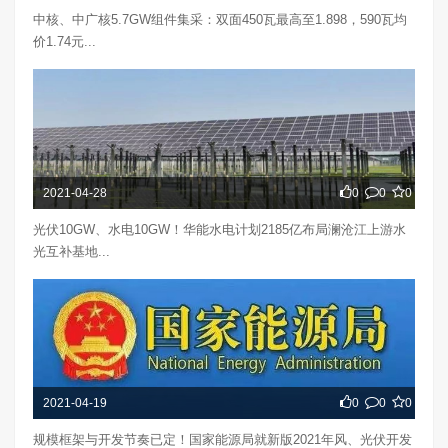
中核、中广核5.7GW组件集采：双面450瓦最高至1.898，590瓦均
价1.74元...
2021-04-28
0
0
0
光伏10GW、水电10GW！华能水电计划2185亿布局澜沧江上游水
光互补基地...
2021-04-19
0
0
0
规模框架与开发节奏已定！国家能源局就新版2021年风、光伏开发