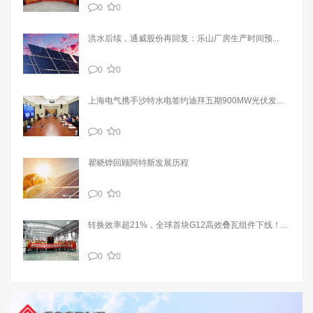
0
0
洪水后续，通威股份再回复：乐山厂房生产时间预...
0
0
上海电气携手沙特水电签约迪拜五期900MW光伏发...
0
0
瞿晓铧回顾阿特斯发展历程
0
0
转换效率超21%，全球首块G12高效叠瓦组件下线！...
0
0