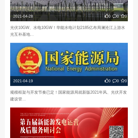
2021-04-28
0
0
0
光伏10GW、水电10GW！华能水电计划2185亿布局澜沧江上游水
光互补基地...
2021-04-19
0
0
0
规模框架与开发节奏已定！国家能源局就新版2021年风、光伏开发
建设管...