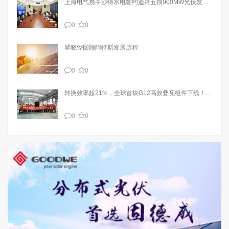
上海电气携手沙特水电签约迪拜五期900MW光伏发...
0
0
瞿晓铧回顾阿特斯发展历程
0
0
转换效率超21%，全球首块G12高效叠瓦组件下线！...
0
0