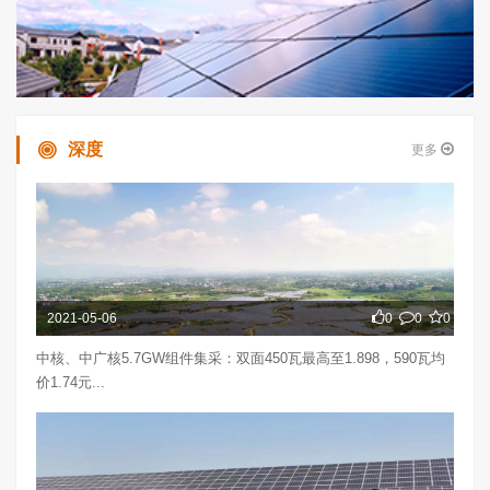
深度
更多
2021-05-06
0
0
0
中核、中广核5.7GW组件集采：双面450瓦最高至1.898，590瓦均
价1.74元...