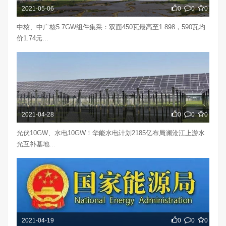
2021-05-06
0
0
0
中核、中广核5.7GW组件集采：双面450瓦最高至1.898，590瓦均
价1.74元...
2021-04-28
0
0
0
光伏10GW、水电10GW！华能水电计划2185亿布局澜沧江上游水
光互补基地...
2021-04-19
0
0
0