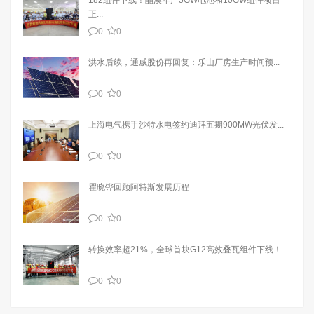
正...
0
0
洪水后续，通威股份再回复：乐山厂房生产时间预...
0
0
上海电气携手沙特水电签约迪拜五期900MW光伏发...
0
0
瞿晓铧回顾阿特斯发展历程
0
0
转换效率超21%，全球首块G12高效叠瓦组件下线！...
0
0