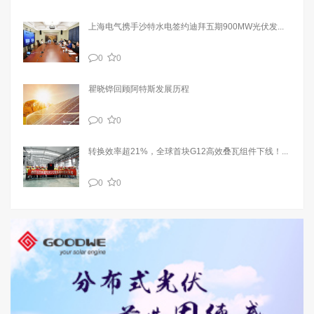
上海电气携手沙特水电签约迪拜五期900MW光伏发...
0
0
瞿晓铧回顾阿特斯发展历程
0
0
转换效率超21%，全球首块G12高效叠瓦组件下线！...
0
0