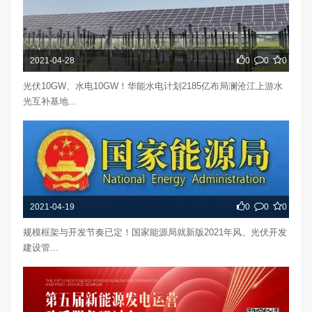
2021-04-28
0
0
0
光伏10GW、水电10GW！华能水电计划2185亿布局澜沧江上游水
光互补基地...
2021-04-19
0
0
0
规模框架与开发节奏已定！国家能源局就新版2021年风、光伏开发
建设管...