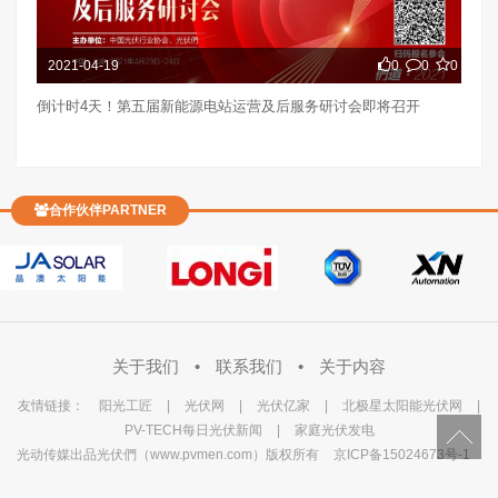
2021-04-19
0
0
0
倒计时4天！第五届新能源电站运营及后服务研讨会即将召开
合作伙伴PARTNER
关于我们
•
联系我们
•
关于内容
友情链接：
阳光工匠
|
光伏网
|
光伏亿家
|
北极星太阳能光伏网
|
PV-TECH每日光伏新闻
|
家庭光伏发电
光动传媒出品光伏們（www.pvmen.com）版权所有
京ICP备15024673号-1