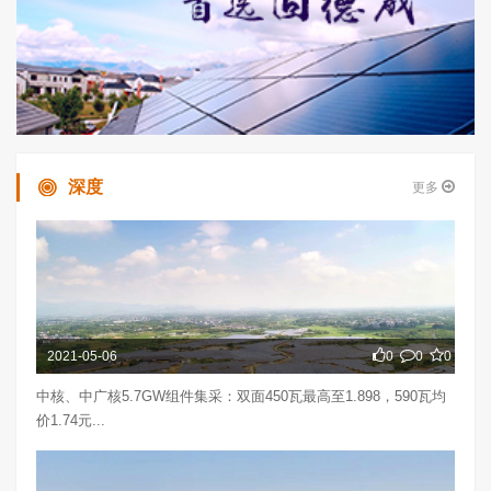
深度
更多
2021-05-06
0
0
0
中核、中广核5.7GW组件集采：双面450瓦最高至1.898，590瓦均
价1.74元...