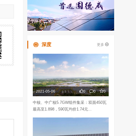
深度
更多
2021-05-06
0
0
0
中核、中广核5.7GW组件集采：双面450瓦
最高至1.898，590瓦均价1.74元...