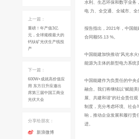
水利、生态环保和数字业务，
电 力、全交通、全城市、全生态领
上一篇：
重磅！年产值3亿
报告指出，2021年，中国能
元，全球规模最大的
合同额55.13 %。
钙钛矿光伏生产线投
产
中国能建加快推动“风光水火
能源为主体的新型电力系统
下一篇：
600W+成就高价值应
中国能建作为负责任的中央
用 东方日升应邀出
融合。我们将继续以“赋能美
席第三届中国工商业
展、共建和谐”的社会责任
光伏大会
制度，充分考虑环境、社会
响，推动企业发展和履行责
分享给朋友：
进。
新浪微博