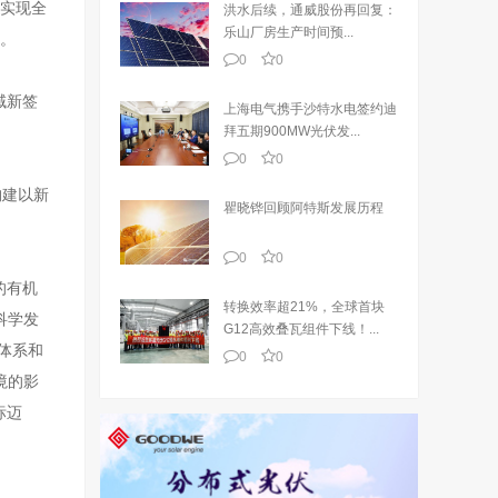
年实现全
洪水后续，通威股份再回复：
乐山厂房生产时间预...
%。
0
0
域新签
上海电气携手沙特水电签约迪
拜五期900MW光伏发...
0
0
构建以新
瞿晓铧回顾阿特斯发展历程
0
0
的有机
转换效率超21%，全球首块
科学发
G12高效叠瓦组件下线！...
体系和
0
0
境的影
标迈