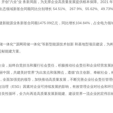
开创“六全”业 务新局面，为支撑企业高质量发展提供根本保障。2021 
域新签合同额同比分别增长 54.51%、 267.9%、55.62%、49.73
建新能源业务新签合同额1475.09亿元，同比增长104.84%，占全电力领
储一体化”“源网荷储一体化”等新型能源技术创新 和基地型项目建设，为
贡献能建方案。
企业，始终自觉担当和履行社会责任，积极推动社会责任和企业经营发展
丽中国，共建美好世界”为出发点和落脚点，遵循“自主创新、奉献社会，
观，全面加强党的领导，加快推动高质量发展，不断完善企业社会责任管理
与治理（ESG）因素对企业可持续发展的影响，有效管理企业对社会和环
任良性循环，全力向再造高质量发展新能建、建设世界一流企业的宏伟目