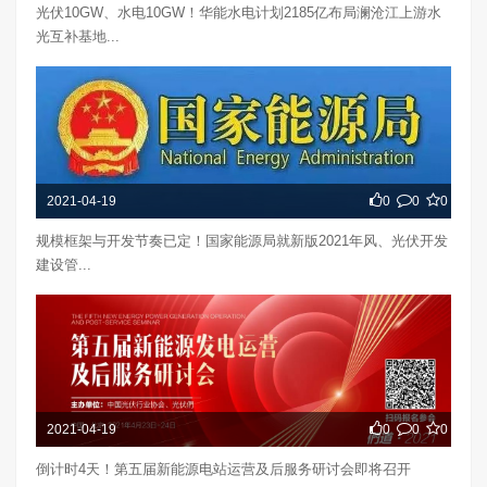
光伏10GW、水电10GW！华能水电计划2185亿布局澜沧江上游水
光互补基地...
2021-04-19
0
0
0
规模框架与开发节奏已定！国家能源局就新版2021年风、光伏开发
建设管...
2021-04-19
0
0
0
倒计时4天！第五届新能源电站运营及后服务研讨会即将召开