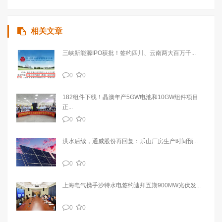
相关文章
三峡新能源IPO获批！签约四川、云南两大百万千...
0
0
182组件下线！晶澳年产5GW电池和10GW组件项目
正...
0
0
洪水后续，通威股份再回复：乐山厂房生产时间预...
0
0
上海电气携手沙特水电签约迪拜五期900MW光伏发...
0
0