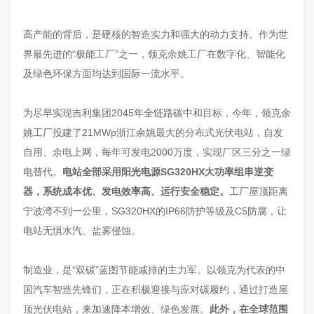
高产能的背后，是硬核的智造实力和强大的动力支持。作为世
界最先进的“极能工厂”之一，领克余姚工厂在数字化、智能化
及绿色环保方面均达到国际一流水平。
为尽早实现吉利集团2045年全链路碳中和目标，今年，领克余
姚工厂投建了21MWp浙江余姚最大的分布式光伏电站，自发
自用、余电上网，每年可发电2000万度，实现厂区三分之一绿
电替代。
电站全部采用阳光电源SG320HX大功率组串逆变
器，系统成本优、发电效率高、运行安全稳定。
工厂屋顶距离
宁波湾不到一公里，SG320HX的IP66防护等级及C5防腐，让
电站无惧水汽、盐雾侵蚀。
制造业，是“双碳”蓝图节能减排的主力军。以领克为代表的中
国汽车智造先锋们，正在积极迎接与应对碳履约，通过打造屋
顶光伏电站，来加速降本增效、绿色发展。
此外，在全球范围