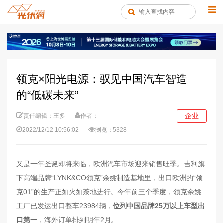
领克×阳光电源：驭见中国汽车智造
的“低碳未来”
企业
责任编辑：王多
作者：
2022/12/12 10:56:02
浏览：5328
又是一年圣诞即将来临，欧洲汽车市场迎来销售旺季。吉利旗
下高端品牌“LYNK&CO领克”余姚制造基地里，出口欧洲的“领
克01”的生产正如火如荼地进行。今年前三个季度，领克余姚
工厂已发运出口整车23984辆，
位列中国品牌25万以上车型出
口第一
，海外订单排到明年2月。