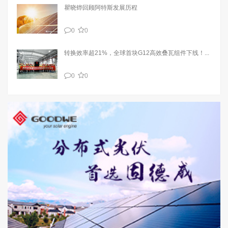
瞿晓铧回顾阿特斯发展历程
0
0
转换效率超21%，全球首块G12高效叠瓦组件下线！...
0
0