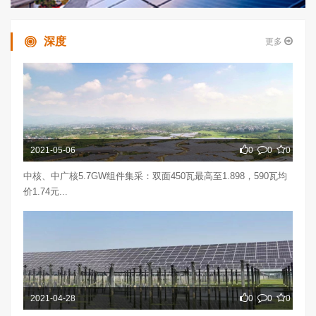
深度
更多
2021-05-06
0
0
0
中核、中广核5.7GW组件集采：双面450瓦最高至1.898，590瓦均
价1.74元...
2021-04-28
0
0
0