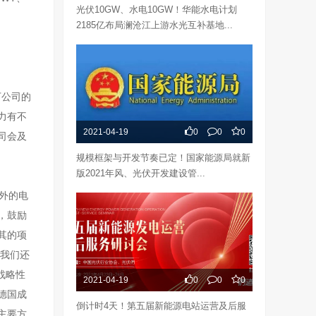
光伏10GW、水电10GW！华能水电计划
2185亿布局澜沧江上游水光互补基地...
下公司的
力有不
2021-04-19
0
0
0
司会及
规模框架与开发节奏已定！国家能源局就新
版2021年风、光伏开发建设管...
海外的电
，鼓励
其的项
时我们还
战略性
2021-04-19
0
0
0
德国成
倒计时4天！第五届新能源电站运营及后服
主要方