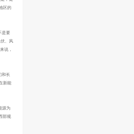
地区的
不是要
光伏、风
上来说，
们和长
在新能
能源为
西部规