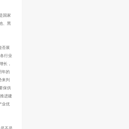
是国家
他、黑
能否展
，各行业
的增长，
明年的
势来判
要保供
在推进建
产业优
续是不是