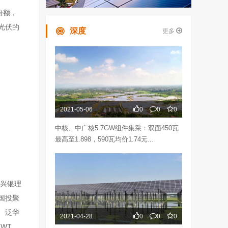
份额，
光伏的
深度
更多
2021-05-06
0
0
0
中核、中广核5.7GW组件集采：双面450瓦
最高至1.898，590瓦均价1.74元...
、兴银理
国投聚
、泛华
2021-04-28
0
0
0
WT、