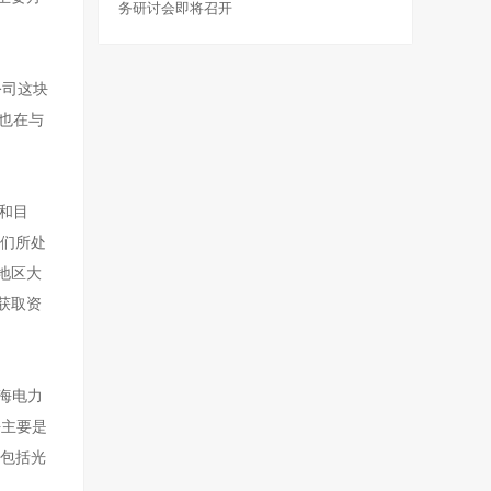
务研讨会即将召开
公司这块
 也在与
和目
我们所处
地区大
获取资
上海电力
块主要是
 包括光