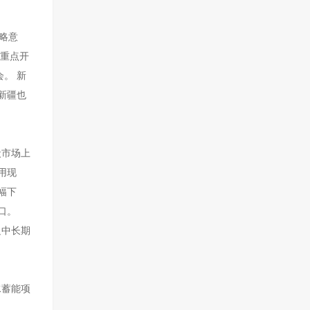
略意
，重点开
。 新
新疆也
炭市场上
用现
幅下
口。
足中长期
水蓄能项