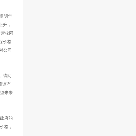
根据明年
上升，
月营收同
煤价格
对公司
，请问
应该有
希望未来
地政府的
导价格，