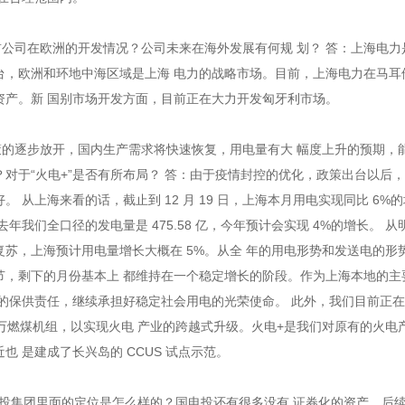
前公司在欧洲的开发情况？公司未来在海外发展有何规 划？ 答：上海电力
台，欧洲和环地中海区域是上海 电力的战略市场。目前，上海电力在马耳
资产。新 国别市场开发方面，目前正在大力开发匈牙利市场。
政策的逐步放开，国内生产需求将快速恢复，用电量有大 幅度上升的预期，
对于“火电+”是否有所布局？ 答：由于疫情封控的优化，政策出台以后
 从上海来看的话，截止到 12 月 19 日，上海本月用电实现同比 6%
年我们全口径的发电量是 475.58 亿，今年预计会实现 4%的增长。 从
苏，上海预计用电量增长大概在 5%。从全 年的用电形势和发送电的形
节，剩下的月份基本上 都维持在一个稳定增长的阶段。作为上海本地的主
 的保供责任，继续承担好稳定社会用电的光荣使命。 此外，我们目前正
百万燃煤机组，以实现火电 产业的跨越式升级。火电+是我们对原有的火电
也 是建成了长兴岛的 CCUS 试点示范。
电投集团里面的定位是怎么样的？国电投还有很多没有 证券化的资产，后