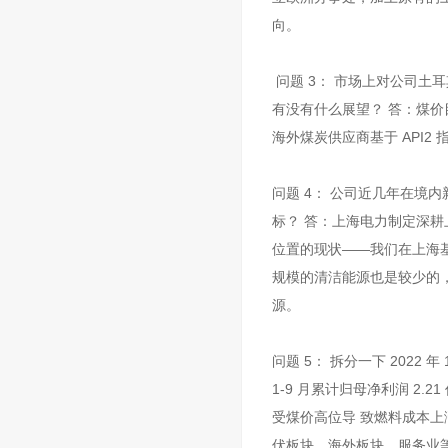
向。
问题 3： 市场上对公司土
有没有什么展望？ 答：煤价目
海外煤炭供应商基于 API2
问题 4： 公司近几年在境
标？ 答：上海电力制定深
位置的现状——我们在上海
规模的清洁能源也是较少的
源。
问题 5： 拆分一下 202
1-9 月累计归母净利润 2
受煤价高位导 致燃料成本
伏板块、海外板块、服务业