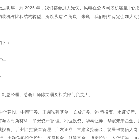
是明年，到 2025 年，我们都会加大光伏、风电在公 5 司装机容量中的
的装机占比和结构转型。所以从这 个角度上来说，我们明年肯定会加大对
如下：
日下午
合
，副总经理、总会计师陈文灏及相关部门负责人。
、中信建投、中泰证券、正圆私募基金、长城证券、远 策投资、永谦资产
前海四海新材料、平安资产管 理、利位投资、华泰证券、华宸未来基金、
诚投资、 广州金控资本管理、广发证券、甘肃金控基金、复星保德信人寿
行、大和住银投信投资、淳厚基金、财通基金、博宏投资、安信证券、 IG