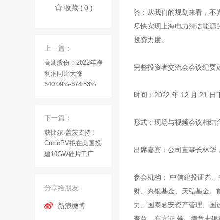
收藏 ( 0 )
答：从我们的规划来看，不光
尽快实现上海电力清洁能源
投资力度。
上一篇：
高测股份：2022年净
完整投资者交流会会议纪要
利润同比大涨
340.09%-374.83%
时间：2022 年 12 月 21 
下一篇：
形式：现场与视频会议相结
获比尔·盖茨支持！
CubicPV拟在美国投
出席嘉宾：公司董事长林华
建10GW硅片工厂
参会机构： 中信建投证券
分享给朋友：
财、兴银基金、天弘基金、
力、国泰君安资产管理、国
新浪微博
普益、东方证 券、德意志银