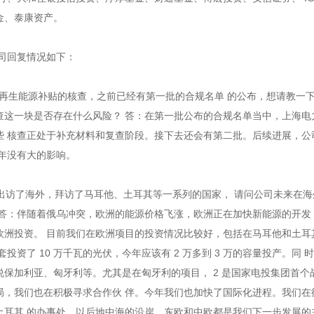
金、泰康资产。
司回复情况如下：
可再生能源补贴的核查，之前已经有第一批的合规名单 的公布，想请教一
查这一块是否存在什么风险？ 答：在第一批公布的合规名单当中，上海电
些 核查正处于补充材料和复查阶段。接下去还会有第二批。后续进展，公
年没有大的影响。
长出访了海外，拜访了马耳他、土耳其等一系列的国家， 请问公司未来在
 答：伴随着俄乌冲突，欧洲的能源价格飞涨，欧洲正在加快新能源的开发
欧洲投资。 目前我们在欧洲项目的投资情况比较好，包括在马耳他和土耳
投资了 10 万千瓦的光伏，今年应该有 2 万多到 3 万的容量投产。同 
保加利亚、匈牙利等。尤其是在匈牙利的项目， 2 是国家电投集团首个
局，我们也在积极寻求合作伙 伴。今年我们也加快了国际化进程。我们在
土耳其 的办事处，以后地中海的沿岸，东欧和中欧都是我们下一步发展的