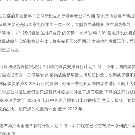
司在西部的开发策略？公司新设立的新疆申元公司对西 部大基地发展有何战
发策略主要还是以国家电投集团三类一区，大型风光基地开 发布局为指导
等地，同时我们也是在用好自身 的优势，寻求“外电入沪”基地开发的机会
发展战略的实施和推进主体，将率先开展公司西部 大基地的发展工作，而
的重点地区。
进口煤和现货煤情况如何？明年的煤炭安排有何计划？ 答：今年，国内煤
口煤依旧高企，公司煤炭 的采购战略是尽量去增加长协量，少用或尽量不
受国际煤炭形势及国际煤价的影响，公司一季度开始国内煤炭进口量同比大
二季度公司通过签订进口煤替代补签合同补足了进口煤量 下降的这部分缺
国家发改委对于 2023 年电煤中长期合同签订工作的指导 意见，多签、签
占比。进口煤的总量预计会 低于 2022 年。
考虑布局抽水蓄能？有何开发计划？ 答：我们现在已经在布局一系列的抽
疆地 区。