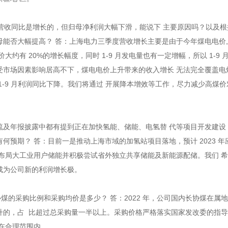
司营收同比是增长的，但归母净利润大幅下滑，能说下 主要原因吗？以及
母能否大幅提高？ 答：上海电力三季度营收增长主要是由于今年煤电电价
大约有 20%的增长幅度，同时 1-9 月发电量也有一定增幅，所以 1-9 
受市场因素影响居高不下，煤电电价上升带来的收入增长 无法完全覆盖电
1-9 月利润同比下降。我们将通过 开展降本增效等工作，尽力减少高煤价
交流及年报披露中都有提到正在加快氢能、储能、电氢替 代等项目开发建设
何预期？ 答：目前一是推动上海市域的加氢站项目落地，预计 2023 年
地布局大工业用户储能并积极尝试省外独立共享储能及新能源配储。我们 
成为公司新的利润增长极。
协煤的采购比例和采购均价是多少？ 答：2022 年，公司国内长协煤在属
升的，占 比超过总采购量一半以上。采购价格严格落实国家发改委的指
在合理范围内。