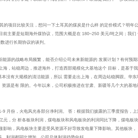
耳其的项目比较关注，想问一下土耳其的煤炭是什么样 的定价模式？明年
前主要是短期海外煤协议，范围大概是在 180~250 美元/吨之间；我们
 指数进行长期协议的谈判。
内新能源的战略布局频繁，能否介绍公司未来新能源的 发展计划？有何预期
耕上海，站稳周边，推进海外，打造西部规模化大基地这个 目标，是基于
基本没有大规模的清洁能源，所以 需要走出上海，在周边站稳脚跟。华东
，资源是有 限的。今年以来，公司积极推进在甘肃、新疆等几个大的基地
2 年 1-9 月份，火电风光各部分净利润。 答：根据我们披露的三季度报告，
.21 亿元，分 析各板块利润，煤电板块和风电板块的利润同比下降，煤电板
上涨影响，风电板块主要是受风资源不好导致发电量下降影响。其他板块，
等，利润都同比增加，公司总体利润趋势向好。