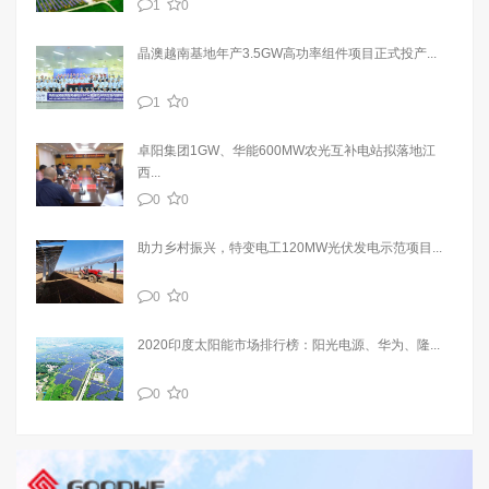
1
0
晶澳越南基地年产3.5GW高功率组件项目正式投产...
1
0
卓阳集团1GW、华能600MW农光互补电站拟落地江
西...
0
0
助力乡村振兴，特变电工120MW光伏发电示范项目...
0
0
2020印度太阳能市场排行榜：阳光电源、华为、隆...
0
0