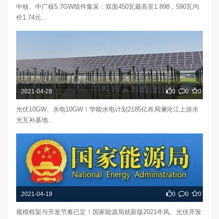
中核、中广核5.7GW组件集采：双面450瓦最高至1.898，590瓦均
价1.74元...
2021-04-28
0
0
0
光伏10GW、水电10GW！华能水电计划2185亿布局澜沧江上游水
光互补基地...
2021-04-19
0
0
0
规模框架与开发节奏已定！国家能源局就新版2021年风、光伏开发