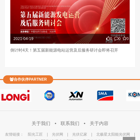
2021-04-19
0
0
0
倒计时4天！第五届新能源电站运营及后服务研讨会即将召开
合作伙伴PARTNER
关于我们
•
联系我们
•
关于内容
友情链接：
阳光工匠
|
光伏网
|
光伏亿家
|
北极星太阳能光伏网
|