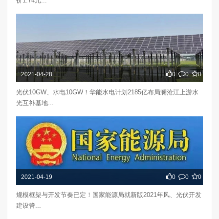
价1.74元...
2021-04-28
0
0
0
光伏10GW、水电10GW！华能水电计划2185亿布局澜沧江上游水
光互补基地...
2021-04-19
0
0
0
规模框架与开发节奏已定！国家能源局就新版2021年风、光伏开发
建设管...