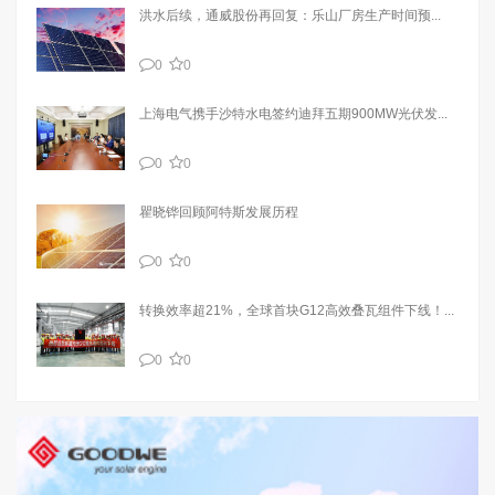
洪水后续，通威股份再回复：乐山厂房生产时间预...
0
0
上海电气携手沙特水电签约迪拜五期900MW光伏发...
0
0
瞿晓铧回顾阿特斯发展历程
0
0
转换效率超21%，全球首块G12高效叠瓦组件下线！...
0
0