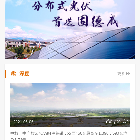
深度
更多
2021-05-06
0
0
0
中核、中广核5.7GW组件集采：双面450瓦最高至1.898，590瓦均