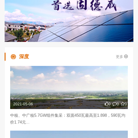
深度
更多
2021-05-06
0
0
0
中核、中广核5.7GW组件集采：双面450瓦最高至1.898，590瓦均
价1.74元...