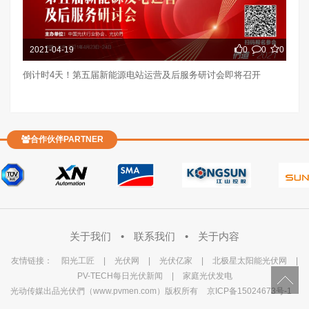
2021-04-19
0
0
0
倒计时4天！第五届新能源电站运营及后服务研讨会即将召开
合作伙伴PARTNER
关于我们
•
联系我们
•
关于内容
友情链接：
阳光工匠
|
光伏网
|
光伏亿家
|
北极星太阳能光伏网
|
PV-TECH每日光伏新闻
|
家庭光伏发电
光动传媒出品光伏們（www.pvmen.com）版权所有
京ICP备15024673号-1