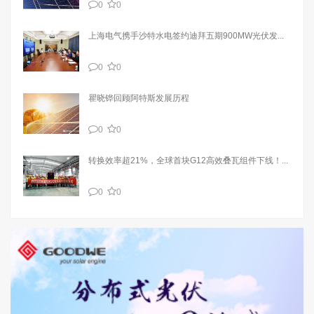
0
0
上海电气携手沙特水电签约迪拜五期900MW光伏发...
0
0
瞿晓铧回顾阿特斯发展历程
0
0
转换效率超21%，全球首块G12高效叠瓦组件下线！...
0
0