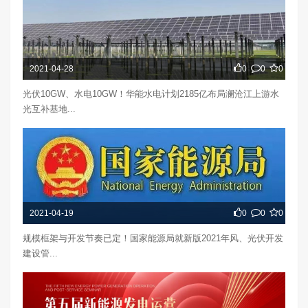
2021-04-28
0
0
0
光伏10GW、水电10GW！华能水电计划2185亿布局澜沧江上游水
光互补基地...
2021-04-19
0
0
0
规模框架与开发节奏已定！国家能源局就新版2021年风、光伏开发
建设管...