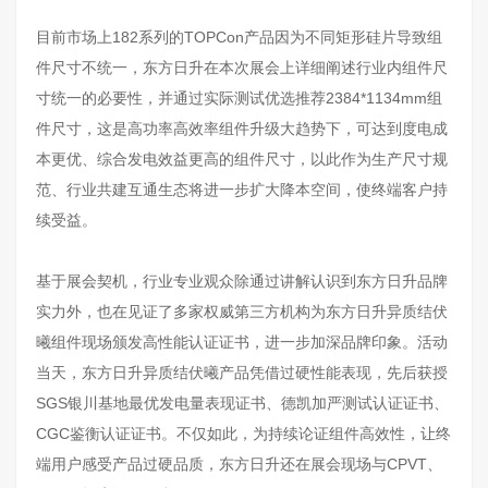
目前市场上182系列的TOPCon产品因为不同矩形硅片导致组
件尺寸不统一，东方日升在本次展会上详细阐述行业内组件尺
寸统一的必要性，并通过实际测试优选推荐2384*1134mm组
件尺寸，这是高功率高效率组件升级大趋势下，可达到度电成
本更优、综合发电效益更高的组件尺寸，以此作为生产尺寸规
范、行业共建互通生态将进一步扩大降本空间，使终端客户持
续受益。
基于展会契机，行业专业观众除通过讲解认识到东方日升品牌
实力外，也在见证了多家权威第三方机构为东方日升异质结伏
曦组件现场颁发高性能认证证书，进一步加深品牌印象。活动
当天，东方日升异质结伏曦产品凭借过硬性能表现，先后获授
SGS银川基地最优发电量表现证书、德凯加严测试认证证书、
CGC鉴衡认证证书。不仅如此，为持续论证组件高效性，让终
端用户感受产品过硬品质，东方日升还在展会现场与CPVT、