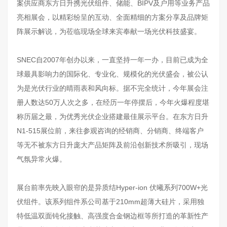
案供应商东方日升携光伏组件、储能、BIPV及户用等业务产品
亮相展会，以精彩纷呈的互动、全面精细的方案分享及品牌矩
阵展示解说，为莅临现场全球来宾奉献一场光伏科技盛宴。
SNEC自2007年创办以来，一直坚持一年一办，目前已成为全
球最具影响力的国际化、专业化、规模化的光伏盛会，被公认
为是光伏行业的晴雨表和风向标。据不完全统计，今年展会注
册人数达50万人次之多，在经历一年停摆后，今年火爆程度堪
称历届之最，为优秀光伏企业搭建最佳展示平台。在东方日升
N1-515展位前，来往参观咨询的经销商、分销商、终端客户
等无不被东方日升庞大产品矩阵及前沿创新技术所吸引，现场
气氛异常火爆。
展台前率先映入眼帘的是异质结Hyper-ion 伏曦系列700W+光
伏组件。该系列组件系公司基于210mm超薄大硅片，采用独
特低温双面钝化接触、高强度合金钢边框等所打造的革新性产