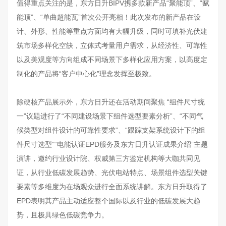
值得重点关注的是，东方日升BIPV携多款新产品“聚能顶”、“赋
能顶”、“单曲超能瓦”首次公开亮相！此次发布的新产品在设
计、外形、性能等重点方面均有大幅升级，同时可填补光伏建
筑市场多样化空缺，立体式考量用户需求，从经济性、可靠性
以及美观度等方向组成不同场景下多样化应用方案，以高度定
制化的产品将“客户中心化”理念发挥至极致。
除硬核产品展示外，东方日升还在活动期间聚焦 “组件尺寸统
一”议题进行了“不同建设场景下组件选型要素分析”、“不同气
候类型对组件设计的可靠性要求”、“跟踪支架系统设计下的组
件尺寸选型”“电能认证EPD服务及东方日升认证成果介绍”主题
演讲，邀约行业设计院、权威第三方鉴定机构等大咖共同见
证，从行业低碳发展趋势、光伏电站特点、场景组件选型关键
要素等多维度为在场观众进行全面系统讲解。东方日升取得了
EPD表明其产品主动适应整个国际以及行业的低碳发展大趋
势，且极具绿色低碳竞争力。