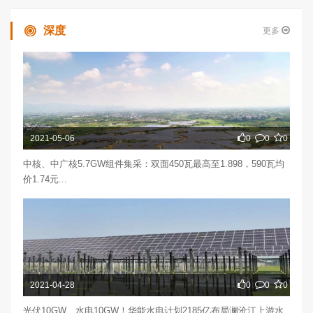
深度
更多
2021-05-06
0
0
0
中核、中广核5.7GW组件集采：双面450瓦最高至1.898，590瓦均
价1.74元...
2021-04-28
0
0
0
光伏10GW、水电10GW！华能水电计划2185亿布局澜沧江上游水