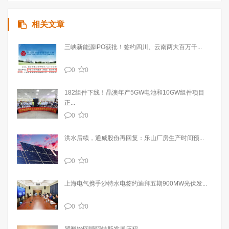
相关文章
三峡新能源IPO获批！签约四川、云南两大百万千...
0
0
182组件下线！晶澳年产5GW电池和10GW组件项目
正...
0
0
洪水后续，通威股份再回复：乐山厂房生产时间预...
0
0
上海电气携手沙特水电签约迪拜五期900MW光伏发...
0
0
瞿晓铧回顾阿特斯发展历程