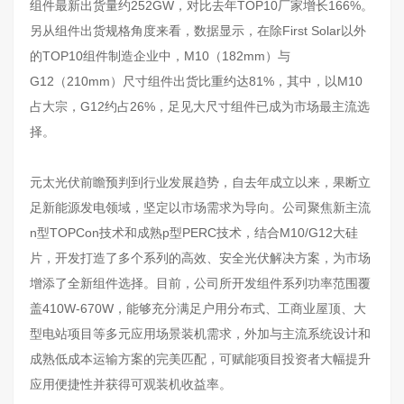
组件最新出货量约252GW，对比去年TOP10厂家增长166%。
另从组件出货规格角度来看，数据显示，在除First Solar以外
的TOP10组件制造企业中，M10（182mm）与
G12（210mm）尺寸组件出货比重约达81%，其中，以M10
占大宗，G12约占26%，足见大尺寸组件已成为市场最主流选
择。
元太光伏前瞻预判到行业发展趋势，自去年成立以来，果断立
足新能源发电领域，坚定以市场需求为导向。公司聚焦新主流
n型TOPCon技术和成熟p型PERC技术，结合M10/G12大硅
片，开发打造了多个系列的高效、安全光伏解决方案，为市场
增添了全新组件选择。目前，公司所开发组件系列功率范围覆
盖410W-670W，能够充分满足户用分布式、工商业屋顶、大
型电站项目等多元应用场景装机需求，外加与主流系统设计和
成熟低成本运输方案的完美匹配，可赋能项目投资者大幅提升
应用便捷性并获得可观装机收益率。