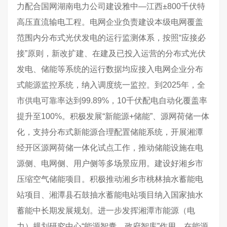
力配合国网湖南电力公司建设雅中—江西±800千伏特
高压直流输电工程。电网企业负责建设本级电网覆盖
范围内分布式光伏发电的运行监测体系，按照“应接必
接”原则，新改扩建、在建及已投入运营的分布式光伏
发电、储能等系统的运行数据均应接入电网企业分布
式能源监控系统，纳入调度统一监控。到2025年，全
市供电可靠率达到99.89%，10千伏配电自动化覆盖率
提升至100%。积极发展“新能源+储能”、源网荷储一体
化，支持分布式新能源合理配置储能系统，开展湘潭
经开区源网荷储一体化试点工作，推动储能设施在电
源侧、电网侧、用户侧等多场景应用。建设好湘乡市
压缩空气储能项目。积极推动湘乡市桃林抽水蓄能电
站项目、湘潭县石鼓抽水蓄能电站项目纳入国家抽水
蓄能中长期发展规划。进一步发挥湘潭市能源（电
力）规划研究中心“能源智囊、政府智库”作用，在能源