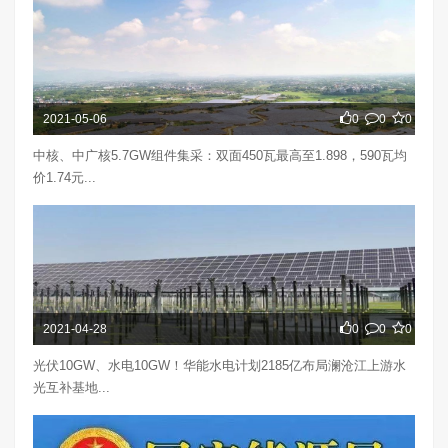
2021-05-06
0
0
0
中核、中广核5.7GW组件集采：双面450瓦最高至1.898，590瓦均
价1.74元...
2021-04-28
0
0
0
光伏10GW、水电10GW！华能水电计划2185亿布局澜沧江上游水
光互补基地...