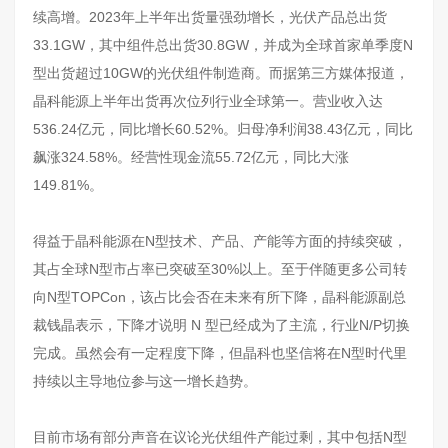
续高增。2023年上半年出货量强劲增长，光伏产品总出货
33.1GW，其中组件总出货30.8GW，并成为全球首家单季度N
型出货超过10GW的光伏组件制造商。而据第三方媒体报道，
晶科能源上半年出货再次位列行业全球第一。营业收入达
536.24亿元，同比增长60.52%。归母净利润38.43亿元，同比
飙涨324.58%。经营性现金流55.72亿元，同比大涨
149.81%。
得益于晶科能源在N型技术、产品、产能等方面的持续突破，
其占全球N型市占率已突破至30%以上。至于伴随更多公司转
向N型TOPCon，该占比会否在未来有所下降，晶科能源副总
裁钱晶表示，下降才说明 N 型已经成为了主流，行业N/P切换
完成。虽然会有一定程度下降，但晶科也坚信将在N型时代里
持续以主导地位参与这一增长趋势。
目前市场有部分声音在议论光伏组件产能过剩，其中包括N型