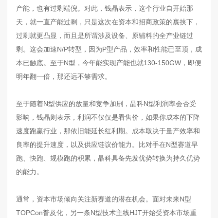
产能，也有过剩端倪。对此，钱晶表示，这个行业自开始那
天，就一直产能过剩，只是这次在资本和招商政策的裹挟下，
过剩就更凸显，而且是所谓涉及设备、原辅料的全产业链过
剩。这会加速N/P转型，因为P型产品，效率和性能已至顶，成
本已触底。至于N型，今年能实现产能也就130-150GW，即便
明年翻一倍，那还远不够需求。
至于随着N型供应的放量和竞争加剧，晶科N型利润率会否受
影响，钱晶则表示，利润不仅仅是看售价，如果你成本的下降
速度跑赢行业，那依旧能延长红利期。成本取决于量产效率和
良率的提升速度，以及供应链议价能力。比对手在N型赛道早
跑、快跑、规模跑的积累，晶科具备先发优势转换为持久优势
的能力。
通常，资本市场倾向关注新赛道的潜在机会。面对未来N型
TOPCon普及化，另一条N型技术主线HJT开始受资本市场重