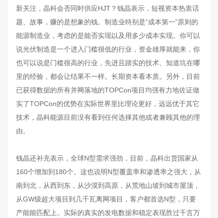
新关注，晶科会否同时供应HJT？钱晶表示，短视资本热衷话
题、故事，赚的是想象的钱。制造业特别是“成本第一”原则的
能源制造业，考虑的是能否实现以及用多少成本实现。你可以
说光伏制造是一个进入门槛很低的行业，资金雄厚就能来，你
也可以说是门槛很高的行业，先进且踏实的技术、知道坑在哪
里的经验，都会让结果不一样。长期资本看本质。另外，目前
已获得数据的所有并网落地的TOPCon项目均强有力地佐证做
实了TOPCon的优势在实际世界里比理论更好，远远优于其它
技术，晶科能源目前没有看到任何选择其他或者兼顾其他的理
由。
钱晶还补充表示，全球N型需求强劲，目前，晶科出货国家从
160个增加到180个。这也说明N型覆盖率和渗透率之强大，从
南到北，从西到东，从沙漠到高原，从荒地山坡到城市屋顶，
从GW级超大项目到几千瓦离网项目，客户都首选N型，只要
产能能匹配上。实际的真实的发电数据和稳定表现胜过千言万