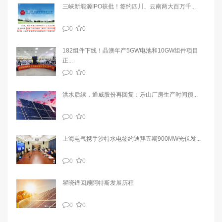
三峡新能源IPO获批！签约四川、云南两大百万千...
0
0
182组件下线！晶澳年产5GW电池和10GW组件项目
正...
0
0
洪水后续，通威股份再回复：乐山厂房生产时间预...
0
0
上海电气携手沙特水电签约迪拜五期900MW光伏发...
0
0
瞿晓铧回顾阿特斯发展历程
0
0