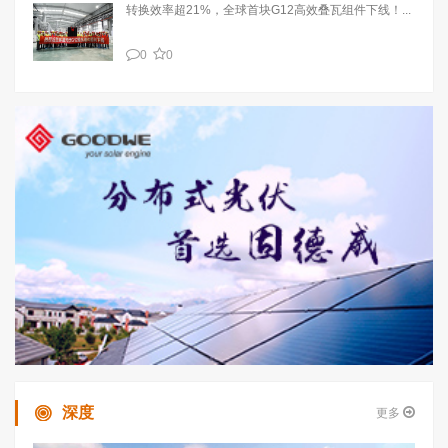
转换效率超21%，全球首块G12高效叠瓦组件下线！...
0
0
深度
更多