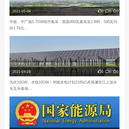
2021-05-06
0
0
0
中核、中广核5.7GW组件集采：双面450瓦最高至1.898，590瓦均
价1.74元...
2021-04-28
0
0
0
光伏10GW、水电10GW！华能水电计划2185亿布局澜沧江上游水
光互补基地...