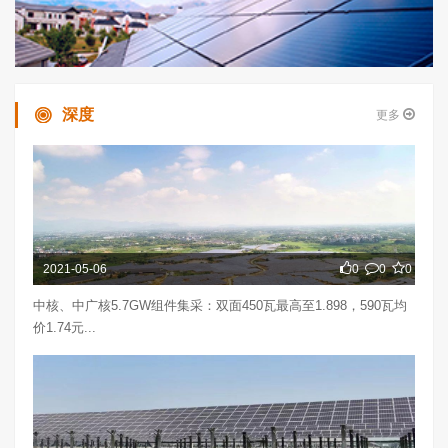
深度
更多
2021-05-06
0
0
0
中核、中广核5.7GW组件集采：双面450瓦最高至1.898，590瓦均
价1.74元...