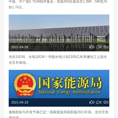
中核、中广核5.7GW组件集采：双面450瓦最高至1.898，590瓦均
价1.74元...
2021-04-28
0
0
0
光伏10GW、水电10GW！华能水电计划2185亿布局澜沧江上游水
光互补基地...
2021-04-19
0
0
0
规模框架与开发节奏已定！国家能源局就新版2021年风、光伏开发
建设管...