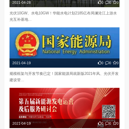
2021-04-28
0
0
0
光伏10GW、水电10GW！华能水电计划2185亿布局澜沧江上游水
光互补基地...
2021-04-19
0
0
0
规模框架与开发节奏已定！国家能源局就新版2021年风、光伏开发
建设管...
2021-04-19
0
0
0