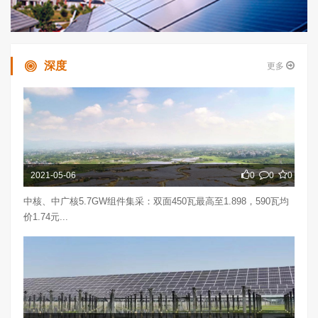
深度
更多
2021-05-06
0
0
0
中核、中广核5.7GW组件集采：双面450瓦最高至1.898，590瓦均
价1.74元...