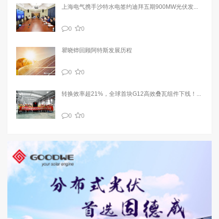
上海电气携手沙特水电签约迪拜五期900MW光伏发...
0
0
瞿晓铧回顾阿特斯发展历程
0
0
转换效率超21%，全球首块G12高效叠瓦组件下线！...
0
0