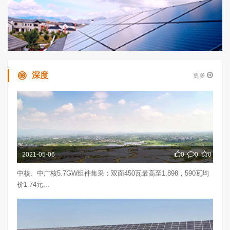
深度
更多
2021-05-06
0
0
0
中核、中广核5.7GW组件集采：双面450瓦最高至1.898，590瓦均
价1.74元...