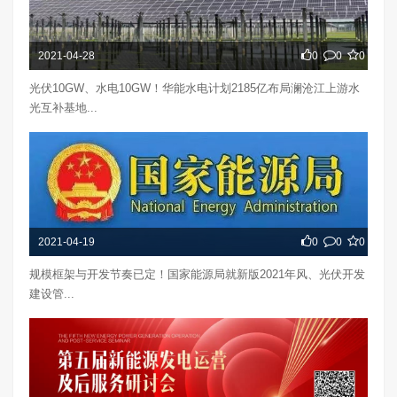
2021-04-28
0
0
0
光伏10GW、水电10GW！华能水电计划2185亿布局澜沧江上游水
光互补基地...
2021-04-19
0
0
0
规模框架与开发节奏已定！国家能源局就新版2021年风、光伏开发
建设管...