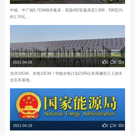
中核、中广核5.7GW组件集采：双面450瓦最高至1.898，590瓦均
价1.74元...
2021-04-28
0
0
0
光伏10GW、水电10GW！华能水电计划2185亿布局澜沧江上游水
光互补基地...
2021-04-19
0
0
0