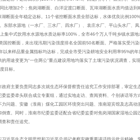
，同比增加2个；焦岗湖断面、白洋淀渡口断面、瓦埠湖断面水质均值达到
湖断面全年稳定达标。11个省控断面水质全部达标，水体优良比例100
分点。东部水源地（一水厂、三水厂、四水厂）、袁庄水厂、平山头水厂、凤
上集中式饮用水水源地水质达标率100%，全市46个万人千吨乡镇水源地
Ⅴ类国控断面，未出现汛期污染强度排名全国前50名断面。严格落实受污
3年以来样品重金属指标均达标，完成全市受污染耕地安全利用率95%的年
供的用途变更为“一住两公”重点建设用地均落实了土壤污染状况调查，实
年度目标。
市政府主要负责同志多次就生态环保督察责任追究工作安排部署，审定生
纪委监委牵头联合成立专案组，通过实地走访、查阅资料、个别谈话等方
不力问题、安徽（淮南）煤化工园区环境突出问题、淮南迎宾馆及志高动
和倒查。同时，淮南市纪委监委还配合省纪委监委对焦岗湖国家湿地公园
调查和责任追究。
实习近平生态文明思想和习近平总书记考察安徽重要讲话指示批示精神，