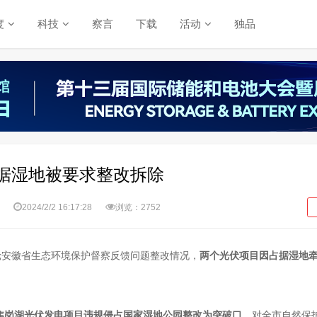
度
科技
察言
下载
活动
独品
据湿地被要求整改拆除
2024/2/2 16:17:28
浏览：2752
轮安徽省生态环境保护督察反馈问题整改情况，
两个光伏项目因占据湿地
焦岗湖光伏发电项目违规侵占国家湿地公园整改为突破口
，对全市自然保