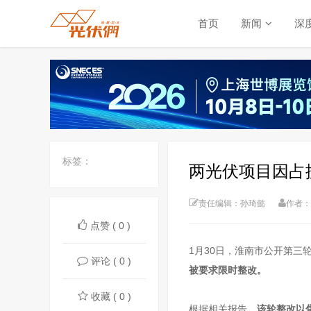
首页
新闻
深
标签：
两光伏项目因占
责任编辑：孙琦懿
作者：
点赞 ( 0 )
1月30日，淮南市公开第三
评论 ( 0 )
被要求限时整改。
收藏 ( 0 )
根据相关报告，
该轮整改以