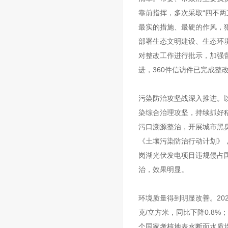
靠前指挥，多次采取“四不
最实的措施、最硬的作风，狠
部署生态文明建设、生态环
对整改工作进行批示，加强督
进，360件信访件已完成整
污染防治攻坚战深入推进。
染综合治理攻坚，持续抓好
污口溯源整治，开展城市黑
《土壤污染防治行动计划》
岗湖光伏发电项目违规侵占
治，效果明显。
环境质量得到明显改善。2023
克/立方米，同比下降0.8%
个国家考核地表水断面水质均