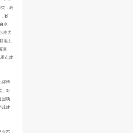
Ⅲ类；高
%，较
台水
水质达
染耕地土
度目
现重点建
态环境
式，对
漫园项
违规建
坚定不