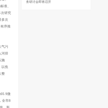
务研讨会即将召开
的标准、
多次研究
导多次
在有序推
大气污
入河排
实施
。以焦
大整
5.9微
，全市8
头埠、新