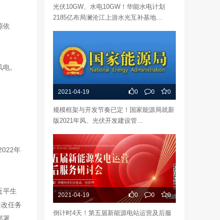
光伏10GW、水电10GW！华能水电计划
2185亿布局澜沧江上游水光互补基地...
源依
风电。
2021-04-19
0
0
0
规模框架与开发节奏已定！国家能源局就新
版2021年风、光伏开发建设管...
022年
近平生
2021-04-19
0
0
0
整改任务
倒计时4天！第五届新能源电站运营及后服
部署、