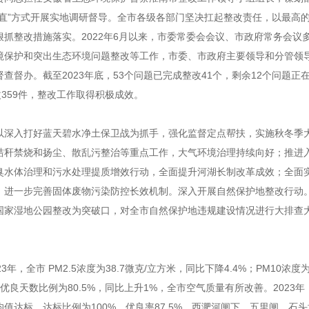
两直”方式开展实地调研督导。全市各级各部门坚决扛起整改责任，以最高
抓整改措施落实。2022年6月以来，市委常委会会议、市政府常务会议
境保护和突出生态环境问题整改等工作，市委、市政府主要领导和分管领
查督办。截至2023年底，53个问题已完成整改41个，剩余12个问题正
改359件，整改工作取得积极成效。
以深入打好蓝天碧水净土保卫战为抓手，强化监督定点帮扶，实施秋冬季
秸秆禁烧和扬尘、散乱污整治等重点工作，大气环境治理持续向好；推进
臭水体治理和污水处理提质增效行动，全面提升河湖长制改革成效；全面
，进一步完善固体废物污染防控长效机制。深入开展自然保护地整改行动
国家湿地公园整改为突破口，对全市自然保护地违规建设情况进行大排查
年，全市 PM2.5浓度为38.7微克/立方米，同比下降4.4%；PM10浓度为6
；优良天数比例为80.5%，同比上升1%，全市空气质量有所改善。2023年
值达标，达标比例为100%，优良率87.5%。西淝河闸下、五里闸、石