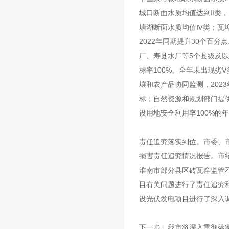
城口断面水质均值达到Ⅱ类
塘湖断面水质均值Ⅳ类；瓦埠
2022年同期提升30个百
厂、寿县水厂等5个县级及以
标率100%。全年未出现劣
壤和农产品协同监测，202
标；自然资源和规划部门提
设用地安全利用率100%的
责任追究落实到位。市委、
损害责任追究情况报告。市
淮南市部分县区砖瓦窑监管
目有关问题进行了责任追究
设光伏发电项目进行了深入
下一步，我市将深入贯彻落