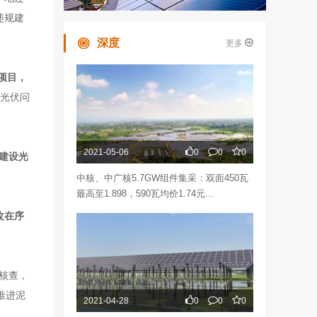
违规建
深度
更多
项目，
设光伏问
2021-05-06
0
0
0
规建设光
中核、中广核5.7GW组件集采：双面450瓦
最高至1.898，590瓦均价1.74元...
改在序
实核查，
推进泥
2021-04-28
0
0
0