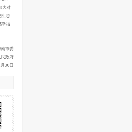
加大对
把生态
感幸福
淮南市委
人民政府
1月30日