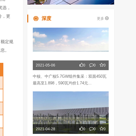
优选，
分，更
深度
更多
出额定规
信息。
2021-05-06
0
0
0
中核、中广核5.7GW组件集采：双面450瓦
最高至1.898，590瓦均价1.74元...
2021-04-28
0
0
0