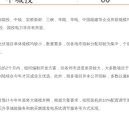
南能投、中核、宏桥新材、三峡、华能、华电、中国能建等企业所获规模
电投、国投电力等亦有所获。
光伏项目单体规模均较小，数量繁多，但各地市指标分配却较为集中，个
揽。
后的2个月内，组织编制开发方案，但各州市进度差异较大，大多数项目
则陆续在今年才完成业主优选。此外，很多项目并未公开招标，多数以邀
目预计今年年底将大规模并网，根据方案要求，按照装机的10%配置调节
买共享储能服务和购买燃煤发电系统调节服务等方式实现。