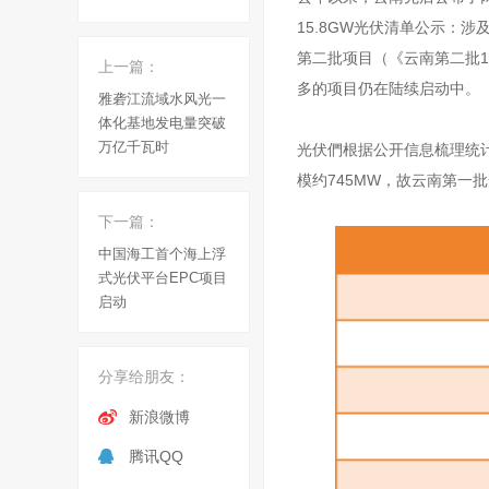
15.8GW光伏清单公示：涉及
第二批项目（
《云南第二批1
上一篇：
多的项目仍在陆续启动中。
雅砻江流域水风光一
体化基地发电量突破
万亿千瓦时
光伏們根据公开信息梳理统计
模约745MW，故云南第一
下一篇：
中国海工首个海上浮
式光伏平台EPC项目
启动
分享给朋友：
新浪微博
腾讯QQ