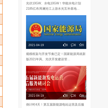
光伏10GW、水电10GW！华能水电计划
2185亿布局澜沧江上游水光互补基地...
2021-04-19
0
0
0
规模框架与开发节奏已定！国家能源局就新
版2021年风、光伏开发建设管...
2021-04-19
0
0
0
倒计时4天！第五届新能源电站运营及后服