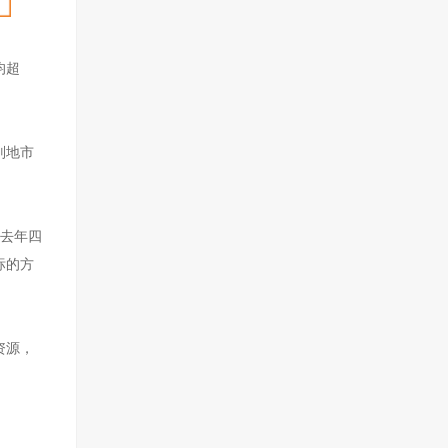
均超
别地市
于去年四
标的方
资源，