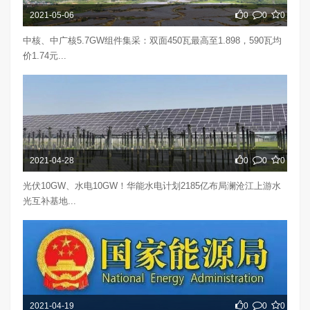
2021-05-06
0
0
0
中核、中广核5.7GW组件集采：双面450瓦最高至1.898，590瓦均
价1.74元...
2021-04-28
0
0
0
光伏10GW、水电10GW！华能水电计划2185亿布局澜沧江上游水
光互补基地...
2021-04-19
0
0
0