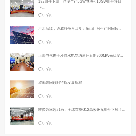
182组件下线！晶澳年产5GW电池和10GW组件项目
正...
0
0
洪水后续，通威股份再回复：乐山厂房生产时间预...
0
0
上海电气携手沙特水电签约迪拜五期900MW光伏发...
0
0
瞿晓铧回顾阿特斯发展历程
0
0
转换效率超21%，全球首块G12高效叠瓦组件下线！...
0
0