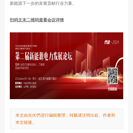
新能源下一步的发展贡献行业力量。
扫码文末二维码查看会议详情
本文由光伏們进行编辑整理，转载请注明出处、作者和
本文链接。