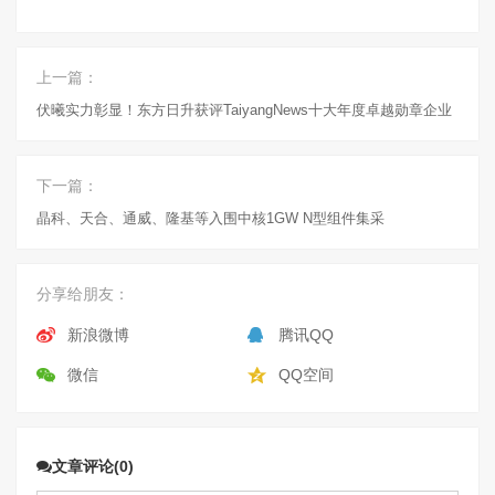
上一篇：
伏曦实力彰显！东方日升获评TaiyangNews十大年度卓越勋章企业
下一篇：
晶科、天合、通威、隆基等入围中核1GW N型组件集采
分享给朋友：
新浪微博
腾讯QQ
微信
QQ空间
文章评论(0)