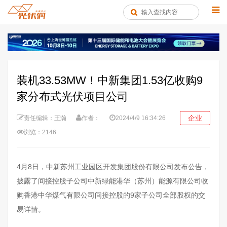
装机33.53MW！中新集团1.53亿收购9
家分布式光伏项目公司
企业
责任编辑：王瀚
作者：
2024/4/9 16:34:26
浏览：2146
4月8日，中新苏州工业园区开发集团股份有限公司发布公告，
披露了间接控股子公司中新绿能港华（苏州）能源有限公司收
购香港中华煤气有限公司间接控股的9家子公司全部股权的交
易详情。