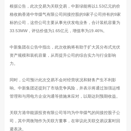
根据公告，此次交易为关联交易，中新绿能将以1.53亿元的价
格收购香港中华煤气有限公司间接控股的9家子公司持有的9家
标的公司，这些公司主要从事光伏发电业务，合计装机容量为
33.53MW，评估价值为1.65亿元，增值率为19.46%。
中新集团在公告中指出，此次收购将有助于扩大其分布式光伏
资产规模和装机容量，从而提升公司的综合实力与行业影响
力。
同时，公司预计此次交易不会对经营状况和财务产生不利影
响。中新集团还提到了市场竞争风险，并表示将通过加强运维
管理和与用电方企业沟通等措施来应对，以期达到预期收益。
关联方港华能源投资有限公司等均为中华煤气的间接控股子公
司，其中周衡翔作为关联方董事，在审议此关联交易议案时回
避表决。