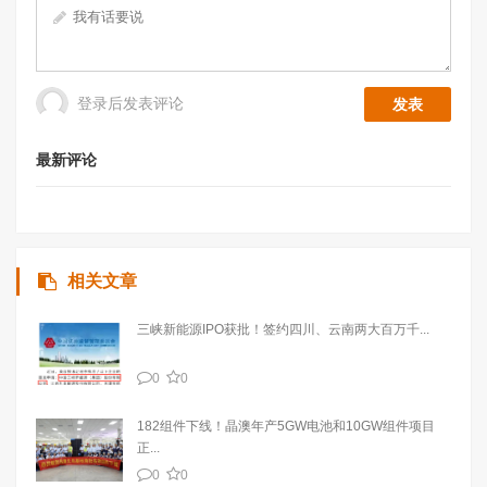
登录后发表评论
最新评论
相关文章
三峡新能源IPO获批！签约四川、云南两大百万千...
0
0
182组件下线！晶澳年产5GW电池和10GW组件项目
正...
0
0