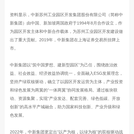
资料显示，中新苏州工业园区开发集团股份有限公司（简称中
新集团）由中国、新加坡两国政府于1994年8月合作设立，作
为园区开发主体和中新合作载体，为苏州工业园区开发建设做
出了重大贡献。2019年，中新集团在上海证券交易所挂牌上
市。
中新集团以“筑中国梦想、建新型园区”为己任，围绕政治效
益、社会效益、经济效益协调统一，全面融入ESG发展理念，
坚持产绿双核驱动，确立了以园区开发运营为主体，产业投资
和绿色发展为两翼的“一体两翼”协同发展格局。通过板块联
动、资源集聚，实现“产业发达、配套完善、绿色低碳、开放
创新”的高水平产城融合，助力国家科技创新、产业升级和绿
色发展。
2022年，中新集团更定出“以产为核，以绿为核”的双核驱动战