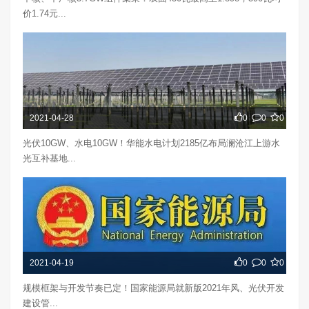
价1.74元...
2021-04-28
0
0
0
光伏10GW、水电10GW！华能水电计划2185亿布局澜沧江上游水
光互补基地...
2021-04-19
0
0
0
规模框架与开发节奏已定！国家能源局就新版2021年风、光伏开发
建设管...